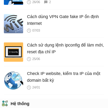
qua Internet thành công
26/06
2
Cách dùng VPN Gate fake IP ổn định
Internet
07/03
Cách sử dụng lệnh ipconfig để làm mới,
reset địa chỉ IP
25/06
Check IP website, kiểm tra IP của một
domain bất kỳ
24/01
Hệ thống