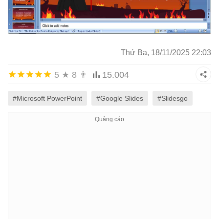
Thứ Ba, 18/11/2025 22:03
5
★
8
👨
15.004
#Microsoft PowerPoint
#Google Slides
#Slidesgo