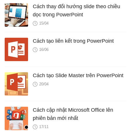
Cách thay đổi hướng slide theo chiều
dọc trong PowerPoint
15/04
Cách tạo liên kết trong PowerPoint
16/06
Cách tạo Slide Master trên PowerPoint
20/04
Cách cập nhật Microsoft Office lên
phiên bản mới nhất
17/11