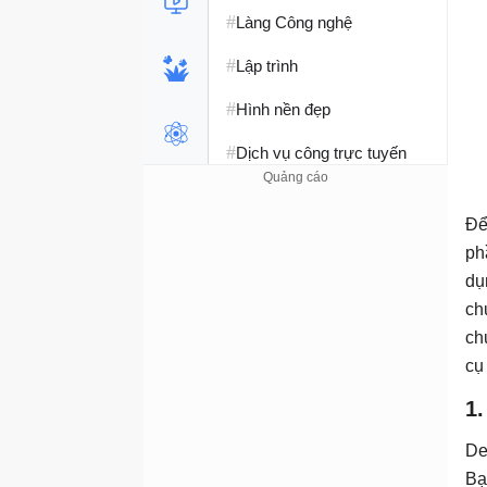
#
Làng Công nghệ
#
Lập trình
#
Hình nền đẹp
#
Dịch vụ công trực tuyến
#
Dịch vụ nhà mạng
Để
#
Ví điện tử - Ngân hàng
ph
#
dụ
Chụp ảnh - Quay phim
ch
#
Raspberry Pi
ch
cụ
#
Đồng hồ thông minh
1.
#
Nền tảng Web
De
Bạ