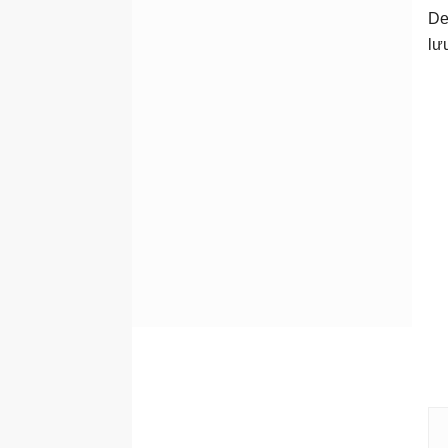
De
lư