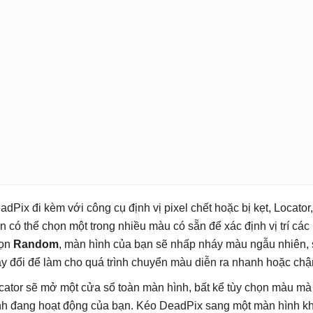
adPix đi kèm với công cụ định vị pixel chết hoặc bị kẹt, Locator
n có thể chọn một trong nhiều màu có sẵn để xác định vị trí các 
ọn
Random
, màn hình của bạn sẽ nhấp nháy màu ngẫu nhiên, 
ay đổi để làm cho quá trình chuyển màu diễn ra nhanh hoặc ch
cator sẽ mở một cửa sổ toàn màn hình, bất kể tùy chọn màu m
nh đang hoạt động của bạn. Kéo DeadPix sang một màn hình kh