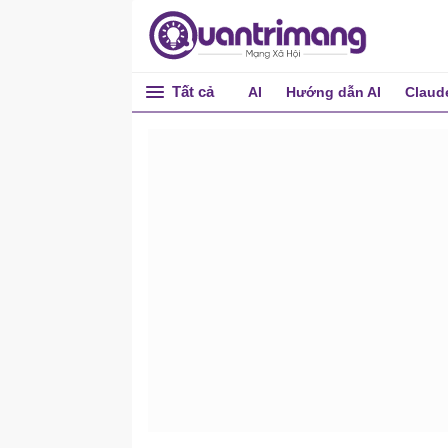
Tất cả
AI
Hướng dẫn AI
Claud