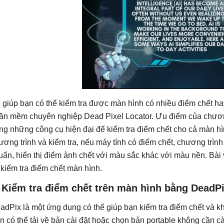
 giúp bạn có thể kiểm tra được màn hình có nhiều điểm chết ha
ần mềm chuyên nghiệp Dead Pixel Locator. Ưu điểm của chương 
ng những công cụ hiện đại để kiểm tra điểm chết cho cả màn h
ương trình và kiểm tra, nếu máy tính có điểm chết, chương trìn
uẩn, hiển thị điểm ảnh chết với màu sắc khác với màu nền. Bài v
 kiểm tra điểm chết màn hình.
 Kiểm tra điểm chết trên màn hình bằng DeadP
adPix là một ứng dụng có thể giúp bạn kiểm tra điểm chết và khắ
n có thể tải về bản cài đặt hoặc chọn bản portable không cần cà