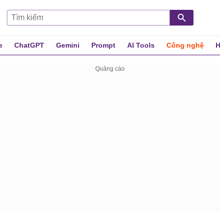
e
ChatGPT
Gemini
Prompt
AI Tools
Công nghệ
H