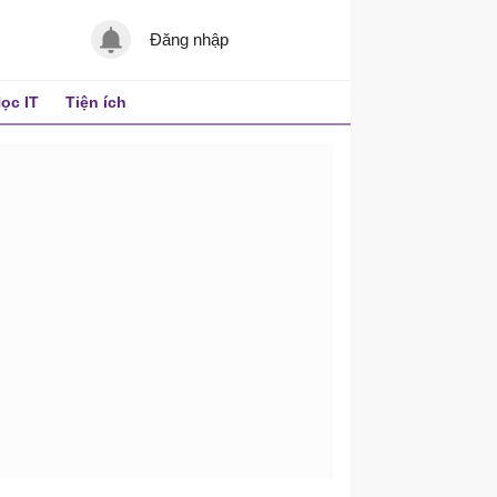
Đăng nhập
ọc IT
Tiện ích