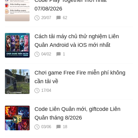
Code Play Together mới nhất
07/08/2026
20/07
62
Cách tải máy chủ thử nghiệm Liên
Quân Android và iOS mới nhất
04/02
1
Chơi game Free Fire miễn phí không
cần tải về
17/04
Code Liên Quân mới, giftcode Liên
Quân tháng 8/2026
03/06
18