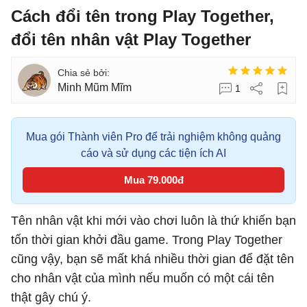
Cách đổi tên trong Play Together,
đổi tên nhân vật Play Together
Minh Mũm Mĩm
1
Mua gói Thành viên Pro để trải nghiệm không quảng
cáo và sử dụng các tiện ích AI
Mua 79.000đ
Tên nhân vật khi mới vào chơi luôn là thứ khiến bạn
tốn thời gian khởi đầu game. Trong Play Together
cũng vậy, bạn sẽ mất khá nhiều thời gian để đặt tên
cho nhân vật của mình nếu muốn có một cái tên
thật gây chú ý.