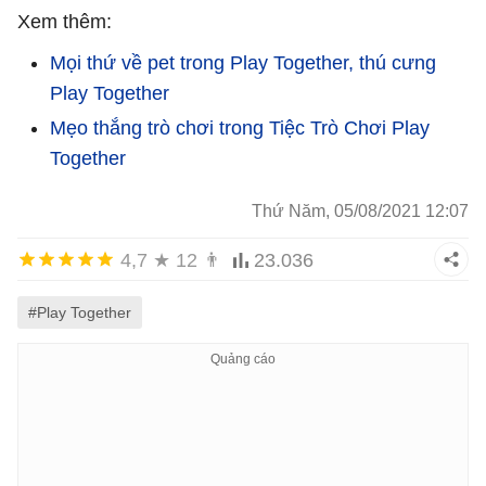
Xem thêm:
Mọi thứ về pet trong Play Together, thú cưng
Play Together
Mẹo thắng trò chơi trong Tiệc Trò Chơi Play
Together
Thứ Năm, 05/08/2021 12:07
4,7
★
12
👨
23.036
#Play Together