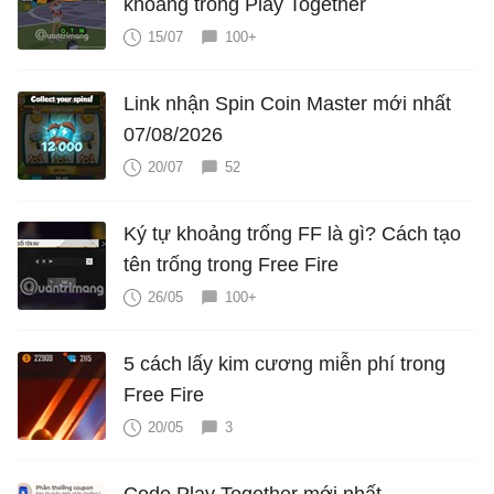
khoảng trống Play Together
15/07
100+
Link nhận Spin Coin Master mới nhất
07/08/2026
20/07
52
Ký tự khoảng trống FF là gì? Cách tạo
tên trống trong Free Fire
26/05
100+
5 cách lấy kim cương miễn phí trong
Free Fire
20/05
3