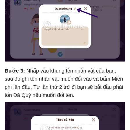
Bước 3:
Nhấp vào khung tên nhân vật của bạn,
sau đó ghi tên nhân vật muốn đổi vào và bấm Miễn
phí lần đầu. Từ lần thứ 2 trở đi bạn sẽ bắt đầu phải
tốn Đá Quý nếu muốn đổi tên.