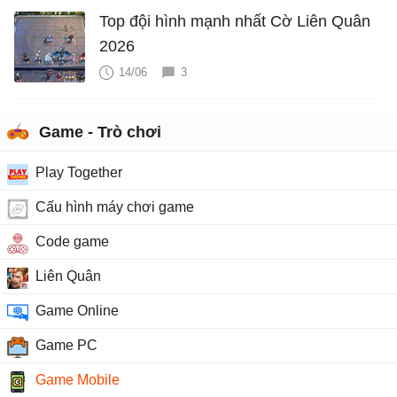
Top đội hình mạnh nhất Cờ Liên Quân
2026
14/06
3
Game - Trò chơi
Play Together
Cấu hình máy chơi game
Code game
Liên Quân
Game Online
Game PC
Game Mobile