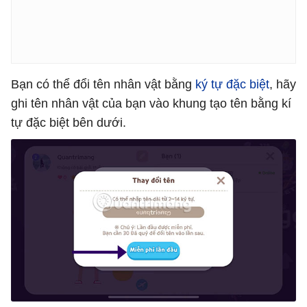
Bạn có thể đổi tên nhân vật bằng
ký tự đặc biệt
, hãy
ghi tên nhân vật của bạn vào khung tạo tên bằng kí
tự đặc biệt bên dưới.