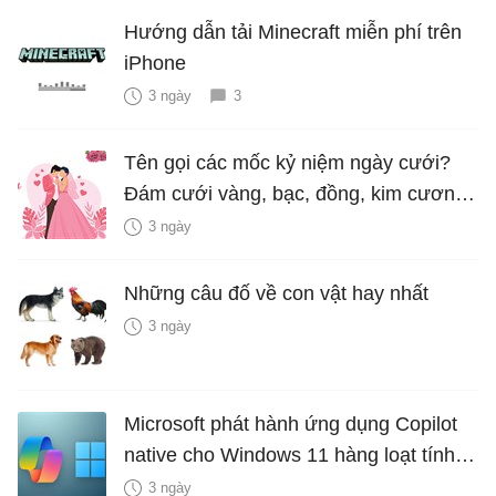
Hướng dẫn tải Minecraft miễn phí trên
iPhone
3 ngày
3
Tên gọi các mốc kỷ niệm ngày cưới?
Đám cưới vàng, bạc, đồng, kim cương
là bao nhiêu năm?
3 ngày
Những câu đố về con vật hay nhất
3 ngày
Microsoft phát hành ứng dụng Copilot
native cho Windows 11 hàng loạt tính
năng mới Hữu Ích
3 ngày