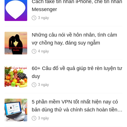
Cách fake tin nhắn iPhone, chế tin nhắn
Messenger
3 ngày
Những câu nói về hôn nhân, tình cảm
vợ chồng hay, đáng suy ngẫm
4 ngày
60+ Câu đố về quả giúp trẻ rèn luyện tư
duy
3 ngày
5 phần mềm VPN tốt nhất hiện nay có
bản dùng thử và chính sách hoàn tiền
miễn phí
3 ngày