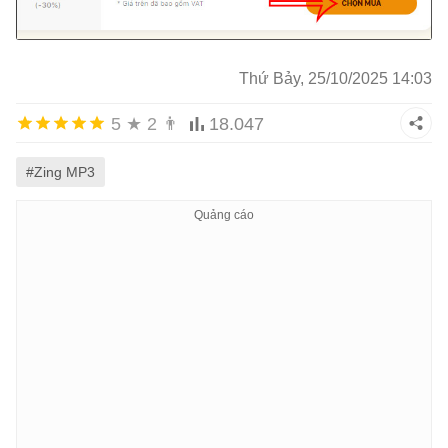
Thứ Bảy, 25/10/2025 14:03
5
★
2
👨
18.047
#Zing MP3