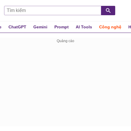
e
ChatGPT
Gemini
Prompt
AI Tools
Công nghệ
H