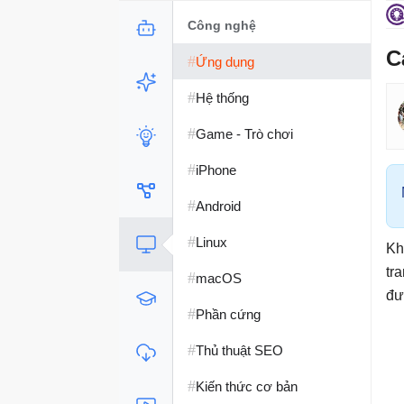
Công nghệ
C
#
Ứng dụng
#
Hệ thống
#
Game - Trò chơi
#
iPhone
#
Android
#
Linux
Kh
tr
#
macOS
đư
#
Phần cứng
#
Thủ thuật SEO
#
Kiến thức cơ bản