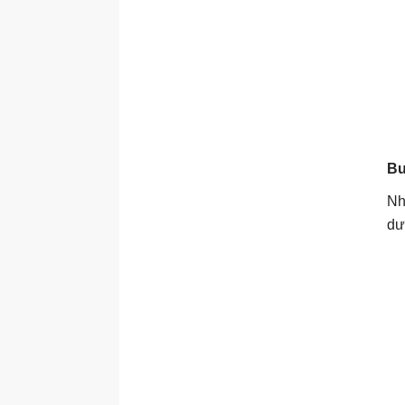
Bư
Nh
dư