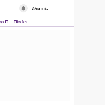
Đăng nhập
ọc IT
Tiện ích