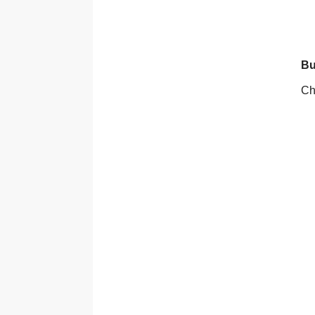
Bư
Ch