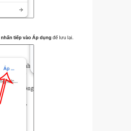
ì
nhấn tiếp vào Áp dụng
để lưu lại.