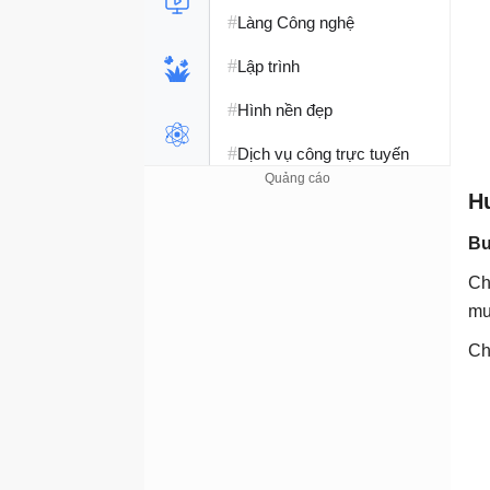
#
Làng Công nghệ
#
Lập trình
#
Hình nền đẹp
#
Dịch vụ công trực tuyến
#
Dịch vụ nhà mạng
H
#
Ví điện tử - Ngân hàng
Bư
#
Ch
Chụp ảnh - Quay phim
mu
#
Raspberry Pi
Ch
#
Đồng hồ thông minh
#
Nền tảng Web