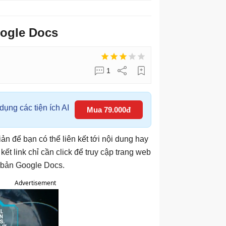
oogle Docs
1
ụng các tiện ích AI
Mua 79.000đ
ản để bạn có thể liên kết tới nội dung hay
ết link chỉ cần click để truy cập trang web
n bản Google Docs.
Advertisement