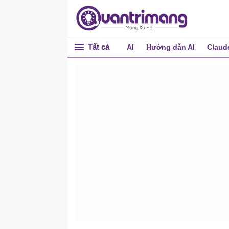
Tất cả
AI
Hướng dẫn AI
Claud