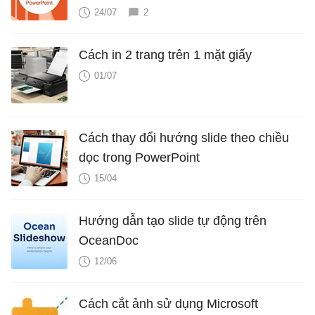
24/07
2
Cách in 2 trang trên 1 mặt giấy
01/07
Cách thay đổi hướng slide theo chiều
dọc trong PowerPoint
15/04
Hướng dẫn tạo slide tự động trên
OceanDoc
12/06
Cách cắt ảnh sử dụng Microsoft