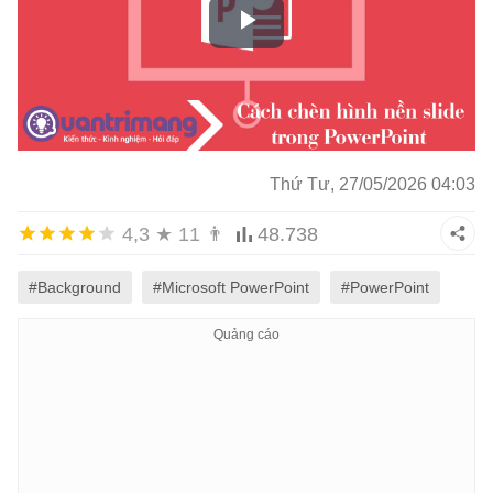
Thứ Tư, 27/05/2026 04:03
4,3
★
11
👨
48.738
#Background
#Microsoft PowerPoint
#PowerPoint