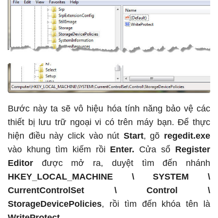
Bước này ta sẽ vô hiệu hóa tính năng bảo vệ các
thiết bị lưu trữ ngoại vi có trên máy bạn. Để thực
hiện điều này click vào nút
Start
, gõ
regedit.exe
vào khung tìm kiếm rồi
Enter.
Cửa sổ
Register
Editor
được mở ra, duyệt tìm đến nhánh
HKEY_LOCAL_MACHINE \ SYSTEM \
CurrentControlSet \ Control \
StorageDevicePolicies
, rồi tìm đến khóa tên là
WriteProtect.