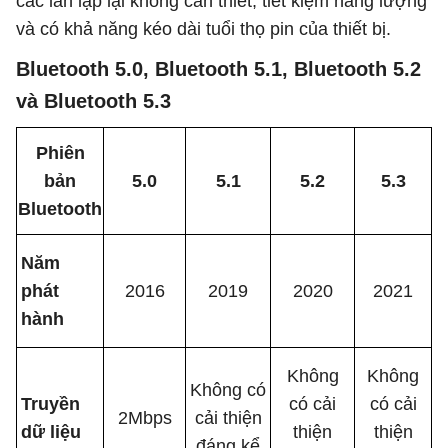
các lần lặp lại không cần thiết, tiết kiệm năng lượng
và có khả năng kéo dài tuổi thọ pin của thiết bị.
Bluetooth 5.0, Bluetooth 5.1, Bluetooth 5.2
và Bluetooth 5.3
Phiên
bản
5.0
5.1
5.2
5.3
Bluetooth
Năm
phát
2016
2019
2020
2021
hành
Không
Không
Không có
Truyền
có cải
có cải
2Mbps
cải thiện
dữ liệu
thiện
thiện
đáng kể