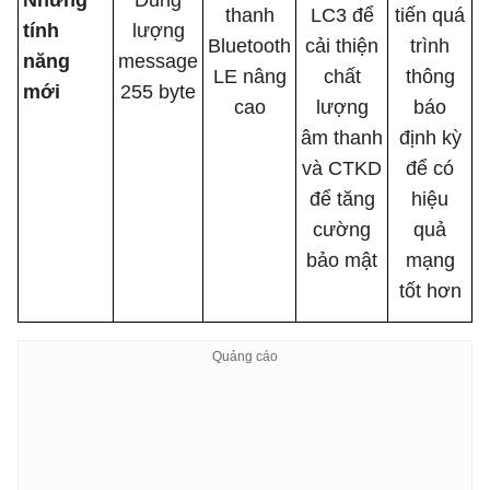
Những
Dung
thanh
LC3 để
tiến quá
tính
lượng
Bluetooth
cải thiện
trình
năng
message
LE nâng
chất
thông
mới
255 byte
cao
lượng
báo
âm thanh
định kỳ
và CTKD
để có
để tăng
hiệu
cường
quả
bảo mật
mạng
tốt hơn