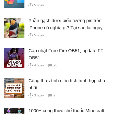
năng mới Hữu Ích
5 ngày
Phần gạch dưới biểu tượng pin trên
iPhone có nghĩa gì? Tại sao lại nguy
hiểm?
5 ngày
Cập nhật Free Fire OB51, update FF
OB51
4 ngày
26
Công thức tính diện tích hình hộp chữ
nhật
3 ngày
7
1000+ công thức chế thuốc Minecraft,