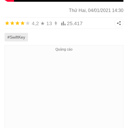
Thứ Hai, 04/01/2021 14:30
4,2
★
13
👨
25.417
#SwiftKey