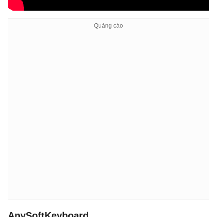
AnySoftKeyboard