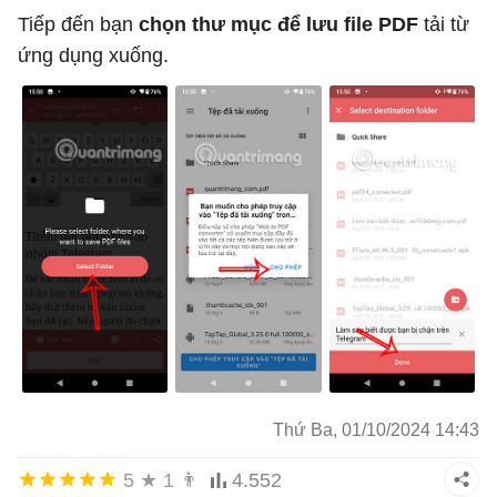
Tiếp đến bạn
chọn thư mục để lưu file PDF
tải từ
ứng dụng xuống.
Thứ Ba, 01/10/2024 14:43
5
★
1
👨
4.552