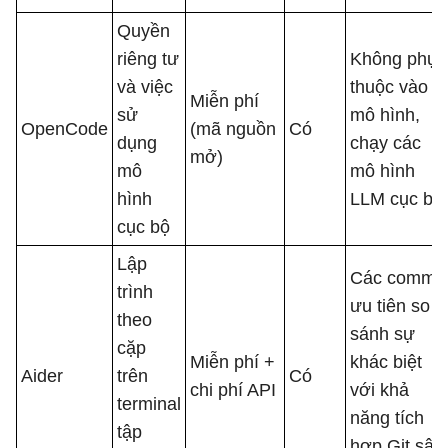
Quyền
riêng tư
Không phụ
và việc
thuộc vào
Miễn phí
sử
mô hình,
OpenCode
(mã nguồn
Có
dụng
chạy các
mở)
mô
mô hình
hình
LLM cục bộ
cục bộ
Lập
Các commit
trình
ưu tiên so
theo
sánh sự
cặp
Miễn phí +
khác biệt
Aider
trên
Có
chi phí API
với khả
terminal
năng tích
tập
hợp Git sâu