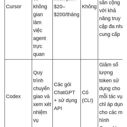
sẵn cộng
Cursor
không
$20–
Không
với khả
gian
$200/tháng
năng truy
làm
cập đa nhà
việc
cung cấp
agent
trực
quan
Giảm số
Quy
lượng
trình
token sử
Các gói
chuyển
dụng cho
ChatGPT
Có
Codex
giao và
mỗi tác vụ;
+ sử dụng
(CLI)
xem xét
chỉ áp dụng
API
nhiệm
cho các mô
vụ
hình