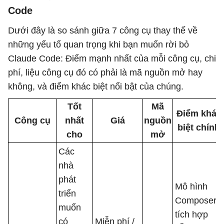
Code
Dưới đây là so sánh giữa 7 công cụ thay thế về
những yếu tố quan trọng khi bạn muốn rời bỏ
Claude Code: Điểm mạnh nhất của mỗi công cụ, chi
phí, liệu công cụ đó có phải là mã nguồn mở hay
không, và điểm khác biệt nổi bật của chúng.
Tốt
Mã
Điểm khác
Công cụ
nhất
Giá
nguồn
biệt chính
cho
mở
Các
nhà
phát
Mô hình
triển
Composer
muốn
tích hợp
có
Miễn phí /