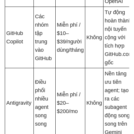
OpenAI
Tự động
Các
hoàn thành
nhóm
Miễn phí /
nội tuyến
GitHub
tập
$10–
Không
cộng với
Copilot
trung
$39/người
tích hợp
vào
dùng/tháng
GitHub.com
GitHub
gốc
Nền tảng
Điều
ưu tiên
phối
agent; tạo
Miễn phí /
nhiều
ra các
Antigravity
$20–
Không
agent
subagent
$200/mo
song
động song
song
song trên
Gemini