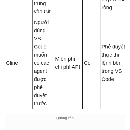
trung
rộng
vào Git
Người
dùng
VS
Code
Phê duyệt
muốn
thực thi
Miễn phí +
Cline
có các
Có
lệnh bên
chi phí API
agent
trong VS
được
Code
phê
duyệt
trước