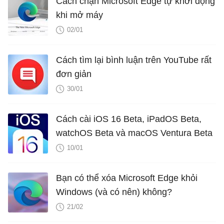
Cách chặn Microsoft Edge tự khởi động
khi mở máy
02/01
Cách tìm lại bình luận trên YouTube rất
đơn giản
30/01
Cách cài iOS 16 Beta, iPadOS Beta,
watchOS Beta và macOS Ventura Beta
10/01
Bạn có thể xóa Microsoft Edge khỏi
Windows (và có nên) không?
21/02