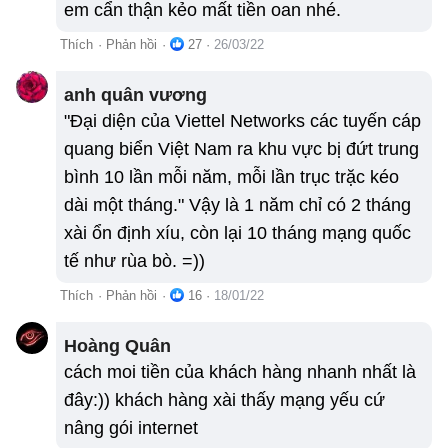
em cẩn thận kẻo mất tiền oan nhé.
Thích
·
Phản hồi
·
27
·
26/03/22
anh quân vương
"Đại diện của Viettel Networks các tuyến cáp
quang biển Việt Nam ra khu vực bị đứt trung
bình 10 lần mỗi năm, mỗi lần trục trặc kéo
dài một tháng." Vậy là 1 năm chỉ có 2 tháng
xài ổn định xíu, còn lại 10 tháng mạng quốc
tế như rùa bò. =))
Thích
·
Phản hồi
·
16
·
18/01/22
Hoàng Quân
cách moi tiền của khách hàng nhanh nhất là
đây:)) khách hàng xài thấy mạng yếu cứ
nâng gói internet