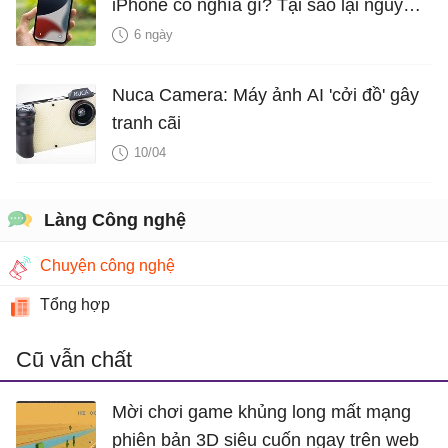
iPhone có nghĩa gì? Tại sao lại nguy
hiểm?
6 ngày
Nuca Camera: Máy ảnh AI 'cởi đồ' gây
tranh cãi
10/04
Làng Công nghệ
Chuyện công nghệ
Tổng hợp
Cũ vẫn chất
Mời chơi game khủng long mất mạng
phiên bản 3D siêu cuốn ngay trên web