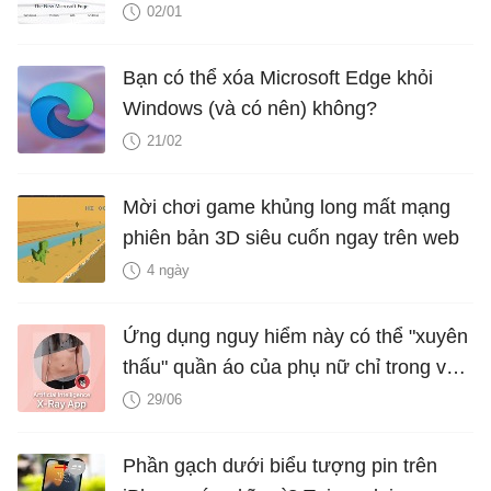
02/01
Bạn có thể xóa Microsoft Edge khỏi
Windows (và có nên) không?
21/02
Mời chơi game khủng long mất mạng
phiên bản 3D siêu cuốn ngay trên web
4 ngày
Ứng dụng nguy hiểm này có thể "xuyên
thấu" quần áo của phụ nữ chỉ trong vài
giây nhờ công nghệ deepfake
29/06
Phần gạch dưới biểu tượng pin trên