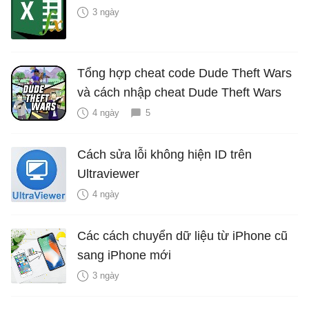
3 ngày
Tổng hợp cheat code Dude Theft Wars
và cách nhập cheat Dude Theft Wars
4 ngày
5
Cách sửa lỗi không hiện ID trên
Ultraviewer
4 ngày
Các cách chuyển dữ liệu từ iPhone cũ
sang iPhone mới
3 ngày