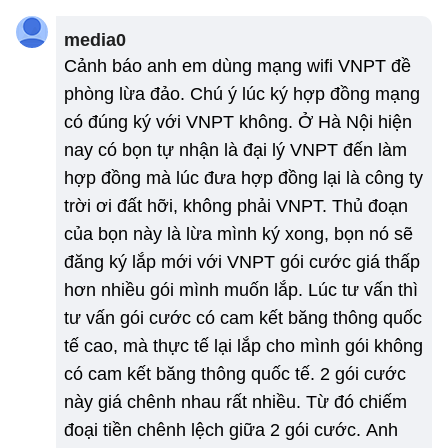
media0
Cảnh báo anh em dùng mạng wifi VNPT đề
phòng lừa đảo. Chú ý lúc ký hợp đồng mạng
có đúng ký với VNPT không. Ở Hà Nội hiện
nay có bọn tự nhận là đại lý VNPT đến làm
hợp đồng mà lúc đưa hợp đồng lại là công ty
trời ơi đất hỡi, không phải VNPT. Thủ đoạn
của bọn này là lừa mình ký xong, bọn nó sẽ
đăng ký lắp mới với VNPT gói cước giá thấp
hơn nhiều gói mình muốn lắp. Lúc tư vấn thì
tư vấn gói cước có cam kết băng thông quốc
tế cao, mà thực tế lại lắp cho mình gói không
có cam kết băng thông quốc tế. 2 gói cước
này giá chênh nhau rất nhiều. Từ đó chiếm
đoại tiền chênh lệch giữa 2 gói cước. Anh