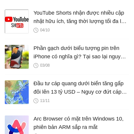
YouTube Shorts nhận được nhiều cập
nhật hữu ích, tăng thời lượng tối đa lên
3 phút
04/10
Phần gạch dưới biểu tượng pin trên
iPhone có nghĩa gì? Tại sao lại nguy
hiểm?
03/08
Đầu tư cáp quang dưới biển tăng gấp
đôi lên 13 tỷ USD – Nguy cơ đứt cáp
Internet toàn cầu ngày càng lớn
11/11
Arc Browser có mặt trên Windows 10,
phiên bản ARM sắp ra mắt