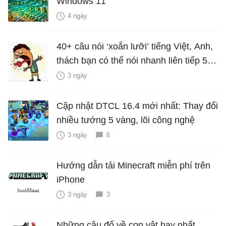
Windows 11
4 ngày
40+ câu nói ‘xoắn lưỡi’ tiếng Việt, Anh,
thách bạn có thể nói nhanh liên tiếp 5
lần mà vẫn trôi chảy
3 ngày
Cập nhật DTCL 16.4 mới nhất: Thay đổi
nhiều tướng 5 vàng, lõi công nghệ
3 ngày
6
Hướng dẫn tải Minecraft miễn phí trên
iPhone
3 ngày
3
Những câu đố về con vật hay nhất