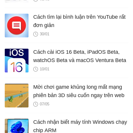
Cách tìm lại bình luận trên YouTube rất
đơn giản
30/01
Cách cài iOS 16 Beta, iPadOS Beta,
watchOS Beta và macOS Ventura Beta
10/01
Mời chơi game khủng long mất mạng
phiên bản 3D siêu cuốn ngay trên web
07/05
Cách nhận biết máy tính Windows chạy
chip ARM