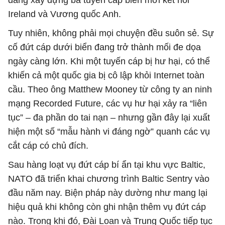
đang xây dựng ba tuyến cáp biển mới kết nối
Ireland và Vương quốc Anh.
Tuy nhiên, không phải mọi chuyện đều suôn sẻ. Sự
cố đứt cáp dưới biển đang trở thành mối đe dọa
ngày càng lớn. Khi một tuyến cáp bị hư hại, có thể
khiến cả một quốc gia bị cô lập khỏi Internet toàn
cầu. Theo ông Matthew Mooney từ công ty an ninh
mạng Recorded Future, các vụ hư hại xảy ra “liên
tục” – đa phần do tai nạn – nhưng gần đây lại xuất
hiện một số “mẫu hành vi đáng ngờ” quanh các vụ
cắt cáp có chủ đích.
Sau hàng loạt vụ đứt cáp bí ẩn tại khu vực Baltic,
NATO đã triển khai chương trình Baltic Sentry vào
đầu năm nay. Biện pháp này dường như mang lại
hiệu quả khi không còn ghi nhận thêm vụ đứt cáp
nào. Trong khi đó, Đài Loan và Trung Quốc tiếp tục