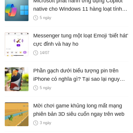
Microsoft phát hành ứng dụng Copilot
native cho Windows 11 hàng loạt tính
năng mới Hữu Ích
5 ngày
Messenger tung một loạt Emoji ‘biết hát’
cực đỉnh và hay ho
14/07
Phần gạch dưới biểu tượng pin trên
iPhone có nghĩa gì? Tại sao lại nguy
hiểm?
5 ngày
Mời chơi game khủng long mất mạng
phiên bản 3D siêu cuốn ngay trên web
3 ngày