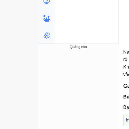
Na
rõ
Kh
và
Cá
Bư
Bạ
h