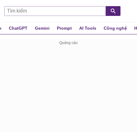
e
ChatGPT
Gemini
Prompt
AI Tools
Công nghệ
H