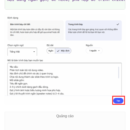
Không sao chép nguyên văn lời nói trong video, hãy di
Nếu video có các bước hướng dẫn, hãy trình bày theo đ
Kết thúc bằng một slide tổng kết và những điểm cần gh
Định dạng đầu ra:

Slide 1: Tiêu đề bài thuyết trình

Slide 2: Giới thiệu

Slide 3 đến Slide n: Nội dung chính

Slide cuối:
