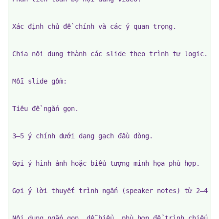
Xác định chủ đề chính và các ý quan trọng.

Chia nội dung thành các slide theo trình tự logic.

Mỗi slide gồm:

Tiêu đề ngắn gọn.

3–5 ý chính dưới dạng gạch đầu dòng.

Gợi ý hình ảnh hoặc biểu tượng minh họa phù hợp.

Gợi ý lời thuyết trình ngắn (speaker notes) từ 2–4 câ
Nội dung ngắn gọn, dễ hiểu, phù hợp để trình chiếu.
