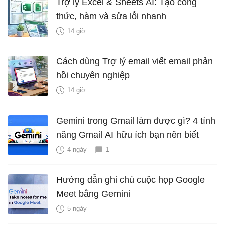
Trợ lý Excel & Sheets AI: Tạo công
thức, hàm và sửa lỗi nhanh
14 giờ
Cách dùng Trợ lý email viết email phản
hồi chuyên nghiệp
14 giờ
Gemini trong Gmail làm được gì? 4 tính
năng Gmail AI hữu ích bạn nên biết
4 ngày
1
Hướng dẫn ghi chú cuộc họp Google
Meet bằng Gemini
5 ngày