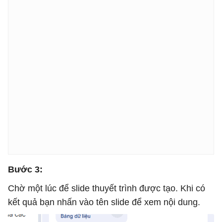
* Tóm tắt

* Kết luận

* Thông điệp chính

Mục tiêu là tạo ra một bộ slide chuyên nghiệp, trực 
Bước 3:
Chờ một lúc để slide thuyết trình được tạo. Khi có
kết quả bạn nhấn vào tên slide để xem nội dung.