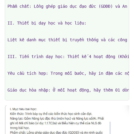
Phẩm chất: Lồng ghép giáo dục đạo đức (GDĐĐ) và An ni
II. Thiết bị dạy học và học liệu:

Liệt kê danh mục thiết bị truyền thống và các công cụ
III. Tiến trình dạy học: Thiết kế 4 hoạt động (Khởi đ
Yêu cầu tích hợp: Trong mỗi bước, hãy in đậm các nội 
Giáo dục hòa nhập: Ở mỗi hoạt động, hãy thêm 01 dòng 
IV. Hồ sơ dạy học:

Thiết kế 01 Phiếu học tập (dạng bảng hoặc câu hỏi địn