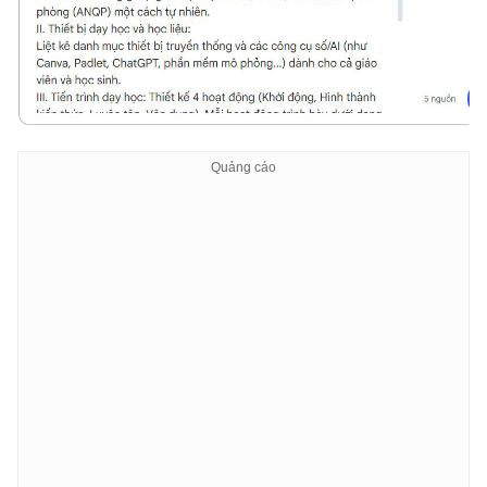
Xây dựng 01 Bảng kiểm (Rubric) đánh giá hoạt động nhó
Định dạng đầu ra: Trình bày bằng Markdown, ngôn ngữ 