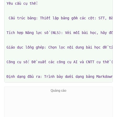
Yêu cầu cụ thể:

 Cấu trúc bảng: Thiết lập bảng gồm các cột: STT, Bài 
Tích hợp Năng lực số (NLS): Với mỗi bài học, hãy đối 
Giáo dục lồng ghép: Chọn lọc nội dung bài học để tích
Công cụ số: Đề xuất các công cụ AI và CNTT cụ thể (nh
Định dạng đầu ra: Trình bày dưới dạng bảng Markdown 