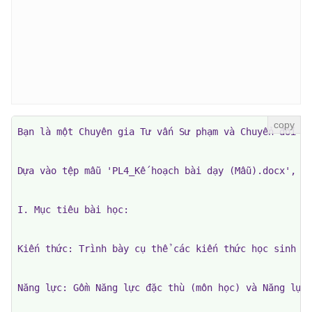
Bạn là một Chuyên gia Tư vấn Sư phạm và Chuyển đổi số
Dựa vào tệp mẫu 'PL4_Kế hoạch bài dạy (Mẫu).doc
I. Mục tiêu bài học:

Kiến thức: Trình bày cụ thể các kiến thức học sinh cầ
Năng lực: Gồm Năng lực đặc thù (môn học) và Năng lực 