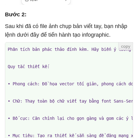
Bước 2:
Sau khi đã có file ảnh chụp bản viết tay, bạn nhập
lệnh dưới đây để tiến hành tạo infographic.
Phân tích bản phác thảo đính kèm. Hãy biến ý tưởng nà
Quy tắc thiết kế:

• Phong cách: Đồ họa vector tối giản, phong cách doan
• Chữ: Thay toàn bộ chữ viết tay bằng font Sans-Serif
• Bố cục: Căn chỉnh lại cho gọn gàng và gom các ý liê
• Mục tiêu: Tạo ra thiết kế sẵn sàng để đăng mạng xã