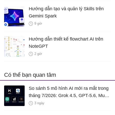
Hướng dẫn tạo và quản lý Skills trên
Gemini Spark
9 giờ
Hướng dẫn thiết kế flowchart AI trên
NoteGPT
2 giờ
Có thể bạn quan tâm
So sánh 5 mô hình AI mới ra mắt trong
tháng 7/2026: Grok 4.5, GPT-5.6, Muse
Spark 1.1, Inkling và Kimi K3
3 ngày