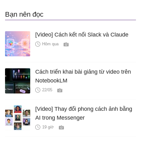
Bạn nên đọc
[Video] Cách kết nối Slack và Claude
Hôm qua
Cách triển khai bài giảng từ video trên
NotebookLM
22/05
[Video] Thay đổi phong cách ảnh bằng
AI trong Messenger
19 giờ