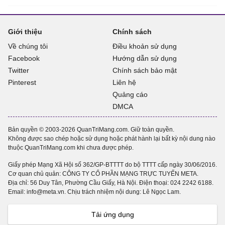
Giới thiệu
Chính sách
Về chúng tôi
Điều khoản sử dụng
Facebook
Hướng dẫn sử dụng
Twitter
Chính sách bảo mật
Pinterest
Liên hệ
Quảng cáo
DMCA
Bản quyền © 2003-2026 QuanTriMang.com. Giữ toàn quyền.
Không được sao chép hoặc sử dụng hoặc phát hành lại bất kỳ nội dung nào
thuộc QuanTriMang.com khi chưa được phép.
Giấy phép Mạng Xã Hội số 362/GP-BTTTT do bộ TTTT cấp ngày 30/06/2016.
Cơ quan chủ quản: CÔNG TY CỔ PHẦN MẠNG TRỰC TUYẾN META.
Địa chỉ: 56 Duy Tân, Phường Cầu Giấy, Hà Nội. Điện thoại:
024 2242 6188
.
Email: info@meta.vn. Chịu trách nhiệm nội dung: Lê Ngọc Lam.
Tải ứng dụng