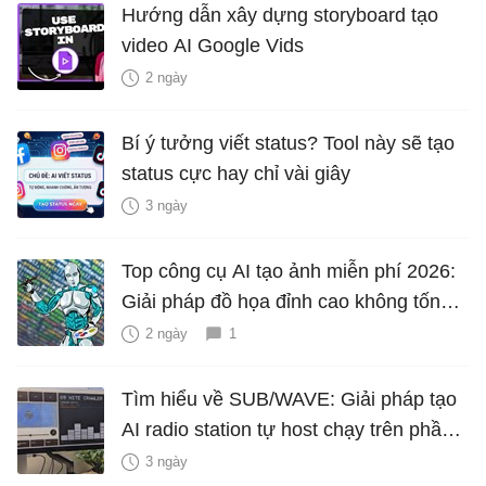
Hướng dẫn xây dựng storyboard tạo
video AI Google Vids
2 ngày
Bí ý tưởng viết status? Tool này sẽ tạo
status cực hay chỉ vài giây
3 ngày
Top công cụ AI tạo ảnh miễn phí 2026:
Giải pháp đồ họa đỉnh cao không tốn
phí
2 ngày
1
Tìm hiểu về SUB/WAVE: Giải pháp tạo
AI radio station tự host chạy trên phần
cứng của riêng bạn
3 ngày