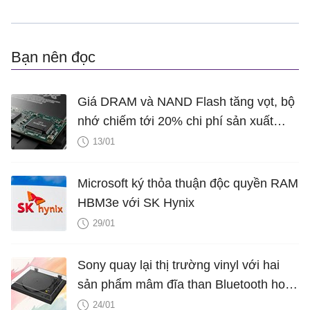
Bạn nên đọc
Giá DRAM và NAND Flash tăng vọt, bộ
nhớ chiếm tới 20% chi phí sản xuất
smartphone
13/01
Microsoft ký thỏa thuận độc quyền RAM
HBM3e với SK Hynix
29/01
Sony quay lại thị trường vinyl với hai
sản phẩm mâm đĩa than Bluetooth hoàn
toàn mới
24/01