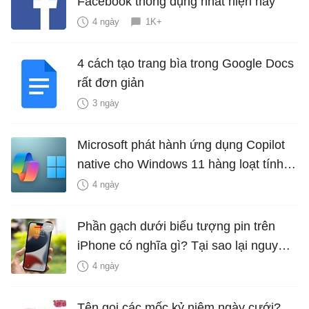
Facebook thông dụng nhất hiện nay
4 ngày
1K+
4 cách tạo trang bìa trong Google Docs
rất đơn giản
3 ngày
Microsoft phát hành ứng dụng Copilot
native cho Windows 11 hàng loạt tính
năng mới Hữu Ích
4 ngày
Phần gạch dưới biểu tượng pin trên
iPhone có nghĩa gì? Tại sao lại nguy
hiểm?
4 ngày
Tên gọi các mốc kỷ niệm ngày cưới?