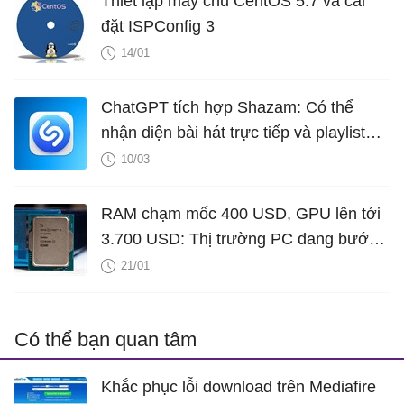
Thiết lập máy chủ CentOS 5.7 và cài
đặt ISPConfig 3
14/01
ChatGPT tích hợp Shazam: Có thể
nhận diện bài hát trực tiếp và playlist
ngay trong ứng dụng
10/03
RAM chạm mốc 400 USD, GPU lên tới
3.700 USD: Thị trường PC đang bước
vào cuộc khủng hoảng nghiêm trọng
21/01
Có thể bạn quan tâm
Khắc phục lỗi download trên Mediafire