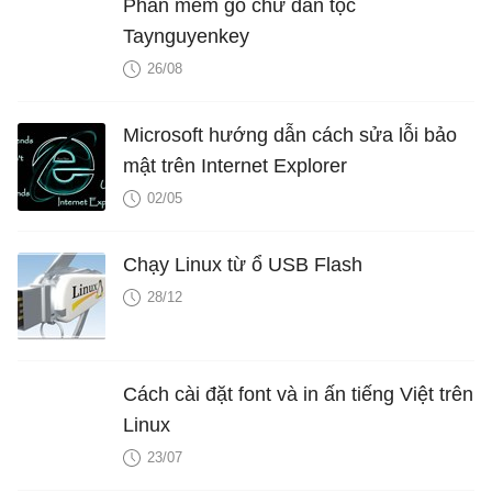
Phần mềm gõ chữ dân tộc
Taynguyenkey
26/08
Microsoft hướng dẫn cách sửa lỗi bảo
mật trên Internet Explorer
02/05
Chạy Linux từ ổ USB Flash
28/12
Cách cài đặt font và in ấn tiếng Việt trên
Linux
23/07