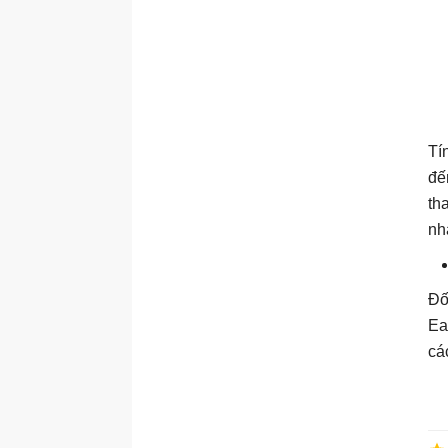
Tí
đế
th
nh
Đố
Ea
cá