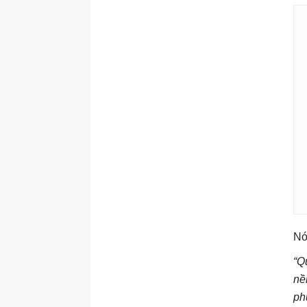
Nó
“Q
nề
ph