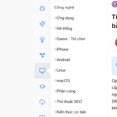
Công nghệ
T
#
Ứng dụng
b
#
Hệ thống
#
Game - Trò chơi
#
iPhone
#
Android
#
Linux
#
macOS
Op
cậ
#
Phần cứng
ng
#
(W
Thủ thuật SEO
kè
#
Kiến thức cơ bản