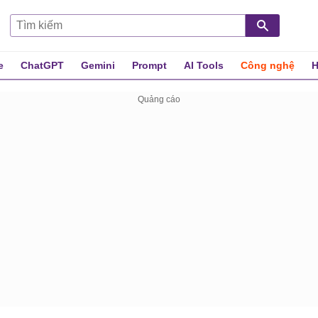
e
ChatGPT
Gemini
Prompt
AI Tools
Công nghệ
H