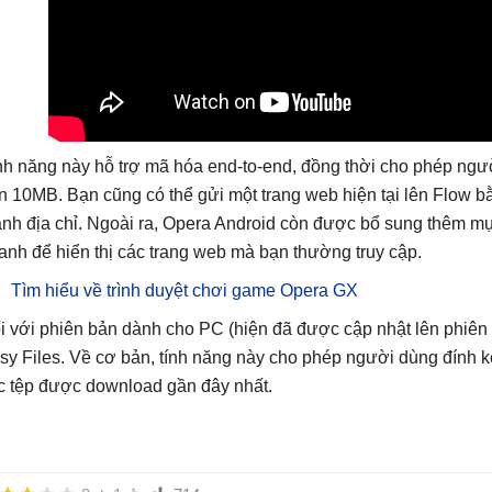
nh năng này hỗ trợ mã hóa end-to-end, đồng thời cho phép ngư
n 10MB. Bạn cũng có thể gửi một trang web hiện tại lên Flow b
anh địa chỉ. Ngoài ra, Opera Android còn được bổ sung thêm m
anh để hiển thị các trang web mà bạn thường truy cập.
Tìm hiểu về trình duyệt chơi game Opera GX
i với phiên bản dành cho PC (hiện đã được cập nhật lên phiên b
sy Files. Về cơ bản, tính năng này cho phép người dùng đính k
c tệp được download gần đây nhất.