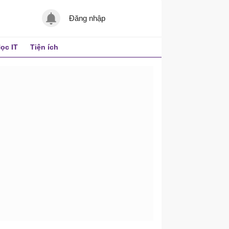
Đăng nhập
ọc IT
Tiện ích