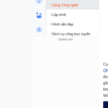
#
Làng Công nghệ
#
Lập trình
#
Hình nền đẹp
#
Dịch vụ công trực tuyến
#
Dịch vụ nhà mạng
#
Ví điện tử - Ngân hàng
#
Chụp ảnh - Quay phim
Cụ
Q
#
Raspberry Pi
đư
#
Đồng hồ thông minh
gồ
kh
#
Nền tảng Web
Wi