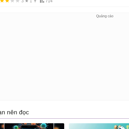
3
★
1
👨
714
ạn nên đọc