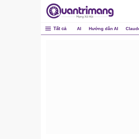
Tất cả
AI
Hướng dẫn AI
Claud