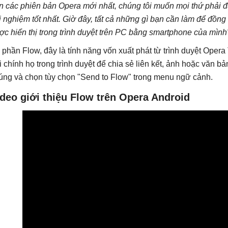
ên các phiên bản Opera mới nhất, chúng tôi muốn mọi thứ phải 
ải nghiệm tốt nhất. Giờ đây, tất cả những gì bạn cần làm để đồng
ợc hiển thị trong trình duyệt trên PC bằng smartphone của mình”
 phần Flow, đây là tính năng vốn xuất phát từ trình duyệt Oper
i chính họ trong trình duyệt để chia sẻ liên kết, ảnh hoặc văn bả
úng và chọn tùy chọn "Send to Flow" trong menu ngữ cảnh.
deo giới thiệu Flow trên Opera Android