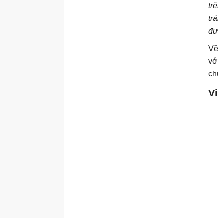
tr
tr
đư
Về
vớ
ch
Vi