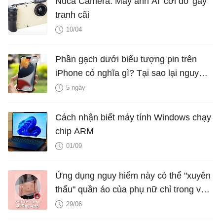
Nuca Camera: Máy ảnh AI 'cởi đồ' gây
tranh cãi
10/04
Phần gạch dưới biểu tượng pin trên
iPhone có nghĩa gì? Tại sao lại nguy
hiểm?
5 ngày
Cách nhận biết máy tính Windows chạy
chip ARM
01/09
Ứng dụng nguy hiểm này có thể "xuyên
thấu" quần áo của phụ nữ chỉ trong vài
giây nhờ công nghệ deepfake
29/06