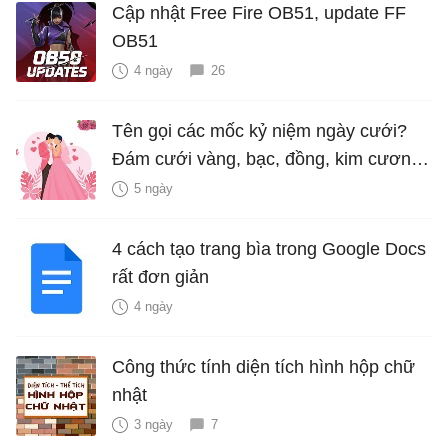
Cập nhật Free Fire OB51, update FF
OB51
4 ngày
26
Tên gọi các mốc kỷ niệm ngày cưới?
Đám cưới vàng, bạc, đồng, kim cương
là bao nhiêu năm?
5 ngày
4 cách tạo trang bìa trong Google Docs
rất đơn giản
4 ngày
Công thức tính diện tích hình hộp chữ
nhật
3 ngày
7