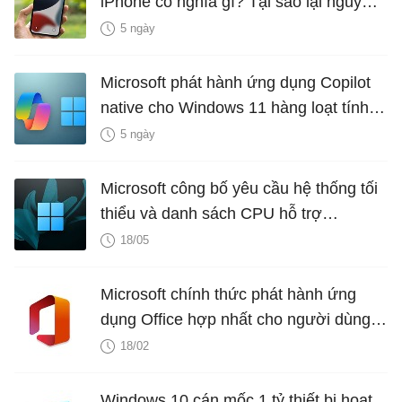
iPhone có nghĩa gì? Tại sao lại nguy
hiểm?
5 ngày
Microsoft phát hành ứng dụng Copilot
native cho Windows 11 hàng loạt tính
năng mới Hữu Ích
5 ngày
Microsoft công bố yêu cầu hệ thống tối
thiểu và danh sách CPU hỗ trợ
Windows 11 LTSC 2024
18/05
Microsoft chính thức phát hành ứng
dụng Office hợp nhất cho người dùng
Android
18/02
Windows 10 cán mốc 1 tỷ thiết bị hoạt