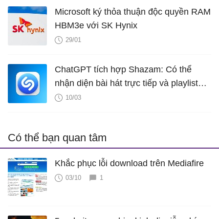
Microsoft ký thỏa thuận độc quyền RAM
HBM3e với SK Hynix
29/01
ChatGPT tích hợp Shazam: Có thể
nhận diện bài hát trực tiếp và playlist
ngay trong ứng dụng
10/03
Có thể bạn quan tâm
Khắc phục lỗi download trên Mediafire
03/10
1