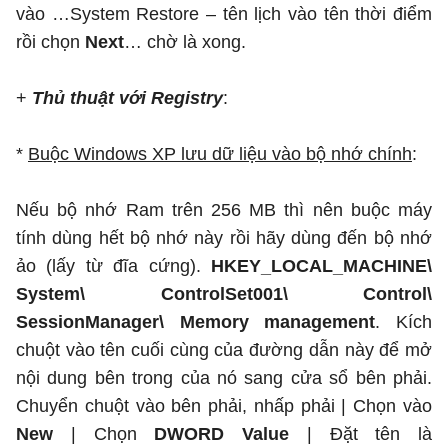
vào …System Restore – tên lịch vào tên thời điểm
rồi chọn
Next
… chờ là xong.
+
Thủ thuật với Registry
:
*
Buộc Windows XP lưu dữ liệu vào bộ nhớ chính
:
Nếu bộ nhớ Ram trên 256 MB thì nên buộc máy
tính dùng hết bộ nhớ này rồi hãy dùng đến bộ nhớ
ảo (lấy từ đĩa cứng).
HKEY_LOCAL_MACHINE\
System\ ControlSet001\ Control\
SessionManager\ Memory management
. Kích
chuột vào tên cuối cùng của đường dẫn này để mở
nội dung bên trong của nó sang cửa sổ bên phải.
Chuyển chuột vào bên phải, nhấp phải | Chọn vào
New
| Chọn
DWORD Value
| Đặt tên là