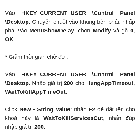
Vào
HKEY_CURRENT_USER \Control Panel
\Desktop
. Chuyển chuột vào khung bên phải, nhấp
phải vào
MenuShowDelay
, chọn
Modify
và gõ
0
,
OK
.
*
Giảm thời gian chờ đợi
:
Vào
HKEY_CURRENT_USER \Control Panel
\Desktop
. Nhập giá trị
200
cho
HungAppTimeout
,
WaitToKillAppTimeOut
.
Click
New - String Value
: nhấn
F2
để đặt tên cho
khoá này là
WaitToKillServicesOut
, nhấn đúp
nhập giá trị
200
.