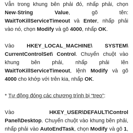
Vẫn trong khung bên phải đó, nhấp phải, chọn
New
-
String Value
, gõ tên:
WaitToKillServiceTimeout
và
Enter
, nhấp phải
vào nó, chọn
Modify
và gõ
4000
, nhấp
OK
.
Vào
HKEY_LOCAL_MACHINE\ SYSTEM\
CurrentControlSet\ Control
. Chuyển chuột vào
khung bên phải, nhấp phải lên
WaitToKillServiceTimeout
, lệnh
Modify
và gõ
4000
cho khớp với trên kia, nhấp
OK
.
*
Tự động đóng các chương trình bị “treo”
:
Vào
HKEY_USER\DEFAULT\Control
Panel\Desktop
. Chuyển chuột vào khung bên phải,
nhấp phải vào
AutoEndTask
, chọn
Modify
và gõ
1
,