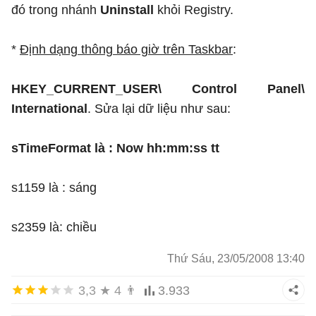
đó trong nhánh
Uninstall
khỏi Registry.
*
Định dạng thông báo giờ trên Taskbar
:
HKEY_CURRENT_USER\ Control Panel\
International
. Sửa lại dữ liệu như sau:
sTimeFormat là : Now hh:mm:ss tt
s1159 là : sáng
s2359 là: chiều
Thứ Sáu, 23/05/2008 13:40
3,3
★
4
👨
3.933