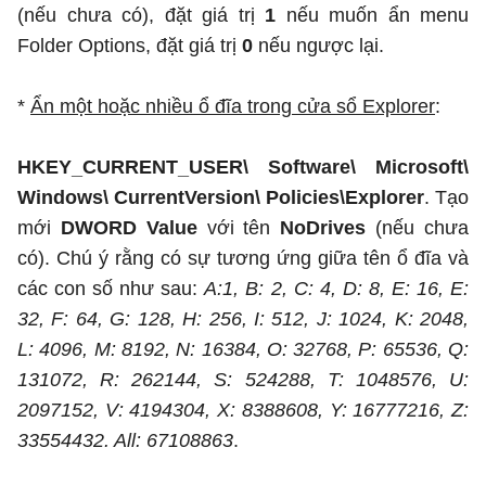
(nếu chưa có), đặt giá trị
1
nếu muốn ẩn menu
Folder Options, đặt giá trị
0
nếu ngược lại.
*
Ẩn một hoặc nhiều ổ đĩa trong cửa sổ Explorer
:
HKEY_CURRENT_USER\ Software\ Microsoft\
Windows\ CurrentVersion\ Policies\Explorer
. Tạo
mới
DWORD Value
với tên
NoDrives
(nếu chưa
có). Chú ý rằng có sự tương ứng giữa tên ổ đĩa và
các con số như sau:
A:1, B: 2, C: 4, D: 8, E: 16, E:
32, F: 64, G: 128, H: 256, I: 512, J: 1024, K: 2048,
L: 4096, M: 8192, N: 16384, O: 32768, P: 65536, Q:
131072, R: 262144, S: 524288, T: 1048576, U:
2097152, V: 4194304, X: 8388608, Y: 16777216, Z:
33554432. All: 67108863
.