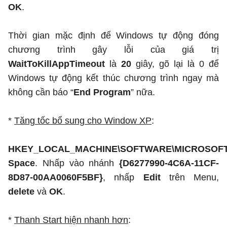
OK
.
Thời gian mặc định để Windows tự động đóng
chương trình gây lỗi của giá trị
WaitToKillAppTimeout
là
20
giây, gõ lại là 0 để
Windows tự động kết thúc chương trình ngay mà
không cần báo “
End Program
” nữa.
*
Tăng tốc bổ sung cho Window XP
:
HKEY_LOCAL_MACHINE\SOFTWARE\MICROSOFT\Wi
Space
. Nhấp vào nhánh
{D6277990-4C6A-11CF-
8D87-00AA0060F5BF}
, nhấp
Edit
trên Menu,
delete
và
OK
.
*
Thanh Start hiện nhanh hơn
: