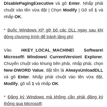
DisablePagingExecutive
và gõ
Enter
. Nhấp phải
chuột vào tên vừa đặt | Chọn
Modify
| Gõ số
1
và
nhấp
OK
.
*
Buộc Windows XP gỡ bỏ các DLL ngay sau khi
đóng chương trình để tránh lãng phí
:
Vào
HKEY_LOCAL_MACHINE\ Software\
Microsoft\ Windows\ CurrentVersion\ Explorer
.
Chuyển chuột vào khung bên phải, nhấp phải, chọn
New
-
DWORD Value
, đặt tên là
AlwaysUnloadDLL
và gõ
Enter
. Nhấp phải chuột vào tên vừa đặt,
Modify
, gõ số
1
và nhấp
OK
.
*
Đăng ký Windows mà không cần phải đăng ký
thông qua Microsoft
: