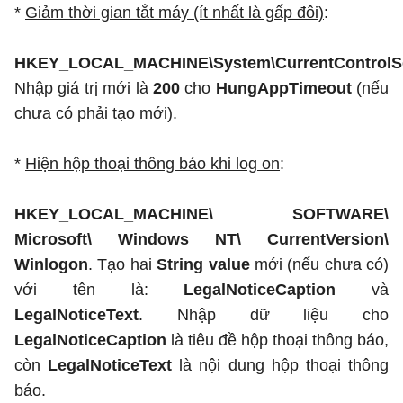
*
Giảm thời gian tắt máy (ít nhất là gấp đôi)
:
HKEY_LOCAL_MACHINE\System\CurrentControlSe
Nhập giá trị mới là
200
cho
HungAppTimeout
(nếu
chưa có phải tạo mới).
*
Hiện hộp thoại thông báo khi log on
:
HKEY_LOCAL_MACHINE\ SOFTWARE\
Microsoft\ Windows NT\ CurrentVersion\
Winlogon
. Tạo hai
String value
mới (nếu chưa có)
với tên là:
LegalNoticeCaption
và
LegalNoticeText
. Nhập dữ liệu cho
LegalNoticeCaption
là tiêu đề hộp thoại thông báo,
còn
LegalNoticeText
là nội dung hộp thoại thông
báo.