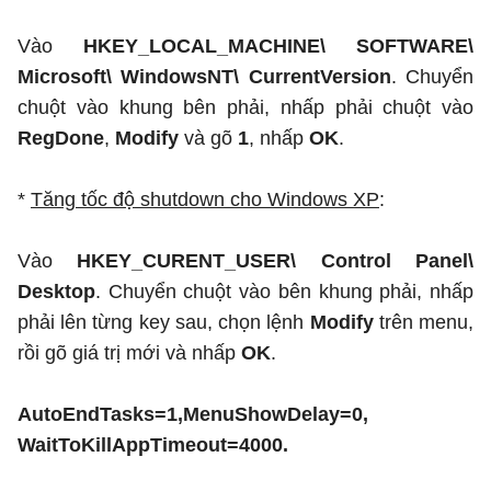
Vào
HKEY_LOCAL_MACHINE\ SOFTWARE\
Microsoft\ WindowsNT\ CurrentVersion
. Chuyển
chuột vào khung bên phải, nhấp phải chuột vào
RegDone
,
Modify
và gõ
1
, nhấp
OK
.
*
Tăng tốc độ shutdown cho Windows XP
:
Vào
HKEY_CURENT_USER\ Control Panel\
Desktop
. Chuyển chuột vào bên khung phải, nhấp
phải lên từng key sau, chọn lệnh
Modify
trên menu,
rồi gõ giá trị mới và nhấp
OK
.
AutoEndTasks=1,MenuShowDelay=0,
WaitToKillAppTimeout=4000.