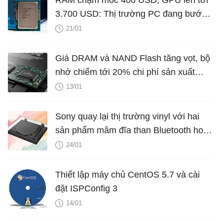
RAM chạm mốc 400 USD, GPU lên tới
3.700 USD: Thị trường PC đang bước
vào cuộc khủng hoảng nghiêm trọng
21/01
Giá DRAM và NAND Flash tăng vọt, bộ
nhớ chiếm tới 20% chi phí sản xuất
smartphone
13/01
Sony quay lại thị trường vinyl với hai
sản phẩm mâm đĩa than Bluetooth hoàn
toàn mới
24/01
Thiết lập máy chủ CentOS 5.7 và cài
đặt ISPConfig 3
14/01