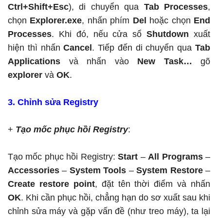
Ctrl+Shift+Esc
), di chuyển qua
Tab Processes
,
chọn
Explorer.exe
, nhấn phím
Del
hoặc chọn
End
Processes
. Khi đó, nếu cửa sổ
Shutdown
xuất
hiện thì nhấn
Cancel
. Tiếp đến di chuyển qua
Tab
Applications
và nhấn vào
New Task…
gõ
explorer
và
OK
.
3. Chỉnh sửa Registry
+
Tạo mốc phục hồi Registry
:
Tạo mốc phục hồi Registry:
Start
–
All Programs
–
Accessories
–
System Tools
–
System Restore
–
Create restore point
, đặt tên thời điểm và nhấn
OK
. Khi cần phục hồi, chẳng hạn do sơ xuất sau khi
chỉnh sửa máy và gặp vấn đề (như treo máy), ta lại