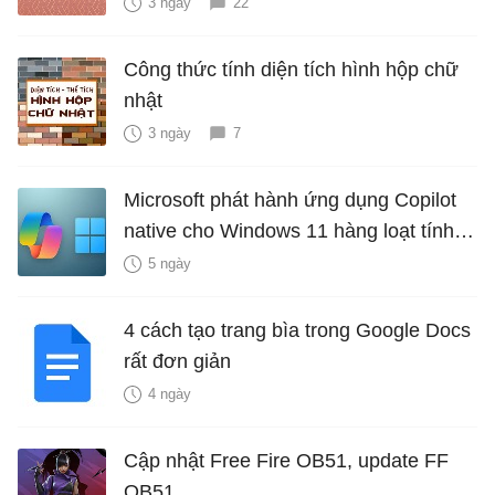
3 ngày
22
Công thức tính diện tích hình hộp chữ
nhật
3 ngày
7
Microsoft phát hành ứng dụng Copilot
native cho Windows 11 hàng loạt tính
năng mới Hữu Ích
5 ngày
4 cách tạo trang bìa trong Google Docs
rất đơn giản
4 ngày
Cập nhật Free Fire OB51, update FF
OB51