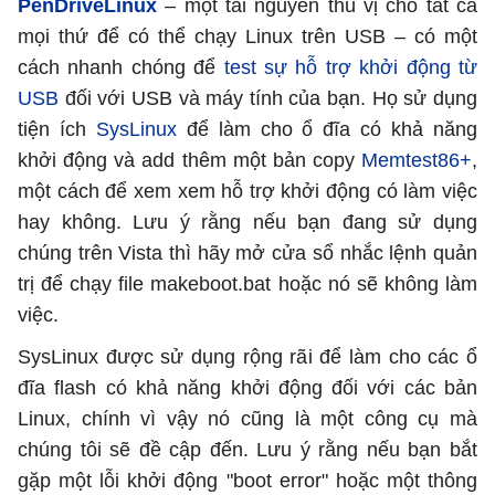
PenDriveLinux
– một tài nguyên thú vị cho tất cả
mọi thứ để có thể chạy Linux trên USB – có một
cách nhanh chóng để
test sự hỗ trợ khởi động từ
USB
đối với USB và máy tính của bạn. Họ sử dụng
tiện ích
SysLinux
để làm cho ổ đĩa có khả năng
khởi động và add thêm một bản copy
Memtest86+
,
một cách để xem xem hỗ trợ khởi động có làm việc
hay không. Lưu ý rằng nếu bạn đang sử dụng
chúng trên Vista thì hãy mở cửa sổ nhắc lệnh quản
trị để chạy file makeboot.bat hoặc nó sẽ không làm
việc.
SysLinux được sử dụng rộng rãi để làm cho các ổ
đĩa flash có khả năng khởi động đối với các bản
Linux, chính vì vậy nó cũng là một công cụ mà
chúng tôi sẽ đề cập đến. Lưu ý rằng nếu bạn bắt
gặp một lỗi khởi động "boot error" hoặc một thông