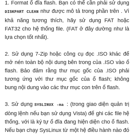
1. Format ổ đĩa flash. Bạn có thể cần phải sử dụng
như được mô tả trong phần trên . Vì
DISKPART CLEAN
khả năng tương thích, hãy sử dụng FAT hoặc
FAT32 cho hệ thống file. (FAT ở đây dường như là
lựa chọn tốt nhất).
2. Sử dụng 7-Zip hoặc công cụ đọc .ISO khác để
mở nén toàn bộ nội dung bên trong của .ISO vào ổ
flash. Bảo đảm rằng thư mục gốc của .ISO phải
tương ứng với thư mục gốc của ổ flash; không
bung nội dung vào các thư mục con trên ổ flash.
3. Sử dụng
: (trong giao diện quản trị
SYSLINUX -ma
dòng lệnh nếu bạn sử dụng Vista) để ghi các file hệ
thống, với là ký tự ổ đĩa đang hiện diện cho ổ flash.
Nếu bạn chạy SysLinux từ một hệ điều hành nào đó