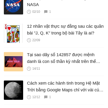
NASA
02/10
1
12 nhân vật thực sự đằng sau các quân
bài "J, Q, K" trong bộ bài Tây là ai?
22/09
Tại sao dãy số 142857 được mệnh
danh là con số thần kỳ nhất trên thế
giới?
14/11
Cách xem các hành tinh trong Hệ Mặt
Trời bằng Google Maps chỉ với vài cú
nhấp chuột
12/12
1