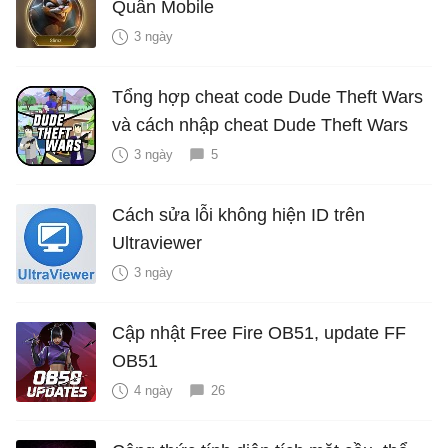
Quân Mobile
3 ngày
Tổng hợp cheat code Dude Theft Wars
và cách nhập cheat Dude Theft Wars
3 ngày
5
Cách sửa lỗi không hiện ID trên
Ultraviewer
3 ngày
Cập nhật Free Fire OB51, update FF
OB51
4 ngày
26