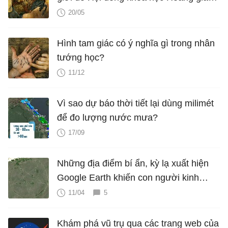
Anh xét phong
20/05
Hình tam giác có ý nghĩa gì trong nhân
tướng học?
11/12
Vì sao dự báo thời tiết lại dùng milimét
để đo lượng nước mưa?
17/09
Những địa điểm bí ẩn, kỳ lạ xuất hiện
Google Earth khiến con người kinh
ngạc
11/04
5
Khám phá vũ trụ qua các trang web của