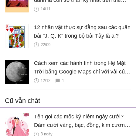
giới?
14/11
12 nhân vật thực sự đằng sau các quân
bài "J, Q, K" trong bộ bài Tây là ai?
22/09
Cách xem các hành tinh trong Hệ Mặt
Trời bằng Google Maps chỉ với vài cú
nhấp chuột
12/12
1
Cũ vẫn chất
Tên gọi các mốc kỷ niệm ngày cưới?
Đám cưới vàng, bạc, đồng, kim cương
là bao nhiêu năm?
3 ngày