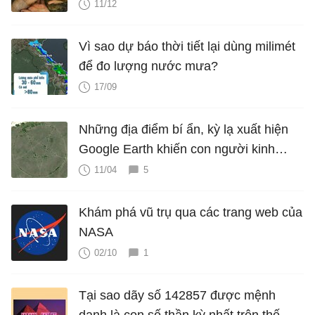
11/12
Vì sao dự báo thời tiết lại dùng milimét
để đo lượng nước mưa?
17/09
Những địa điểm bí ẩn, kỳ lạ xuất hiện
Google Earth khiến con người kinh
ngạc
11/04
5
Khám phá vũ trụ qua các trang web của
NASA
02/10
1
Tại sao dãy số 142857 được mệnh
danh là con số thần kỳ nhất trên thế