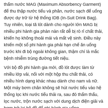
thấm nước MAG (Maximum Absorbency Garment)
để thu thập nước tiểu và phân, nước sạch để uống
được dự trữ từ hệ thống IDB (In-Suit Drink Bag).
Tuy nhiên, loại tã lót dành cho người lớn MAG bị
nhiều phi hành gia phàn nàn rất dễ bị rò rỉ chất thải,
khiến họ không thoải mái và mất vệ sinh. Điều này
khiến một số phi hành gia phải hạn chế ăn uống
trước khi đi bộ ngoài không gian, thậm chí là mắc
bệnh nhiễm trùng đường tiết niệu.
Với bộ đồ phi hành gia mới, đồ lót được làm từ
nhiều lớp vải, nối với một hộp thu chất thải, có
nhiều hình dạng khác nhau dành cho nam và nữ.
Một máy bơm chân không sẽ hút nước tiểu vào hệ
thống lọc khi nước tiểu thải ra, sau đó thẩm thấu,
lọc nước, trộn nước sạch với dung dịch điện giải và
bơm trở lại bộ đồ để phi hành gia uống.