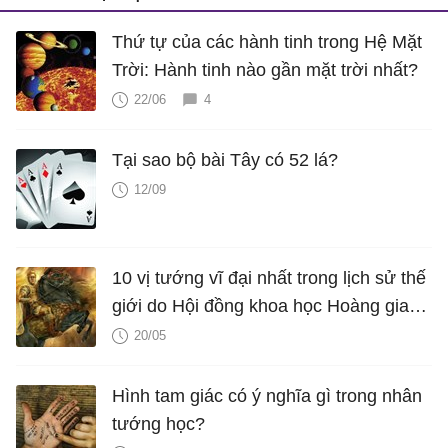
Thứ tự của các hành tinh trong Hệ Mặt
Trời: Hành tinh nào gần mặt trời nhất?
22/06
4
Tại sao bộ bài Tây có 52 lá?
12/09
10 vị tướng vĩ đại nhất trong lịch sử thế
giới do Hội đồng khoa học Hoàng gia
Anh xét phong
20/05
Hình tam giác có ý nghĩa gì trong nhân
tướng học?