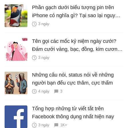
Phần gạch dưới biểu tượng pin trên
iPhone có nghĩa gì? Tại sao lại nguy
hiểm?
3 ngày
Tên gọi các mốc kỷ niệm ngày cưới?
Đám cưới vàng, bạc, đồng, kim cương
là bao nhiêu năm?
3 ngày
Những câu nói, status nói về những
người bạn đểu cực thâm, cực thấm
4 ngày
3
Tổng hợp những từ viết tắt trên
Facebook thông dụng nhất hiện nay
3 ngày
1K+