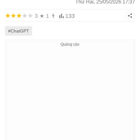
Thứ Hai, 25/05/2026 17:37
3
★
1
👨
133
#ChatGPT