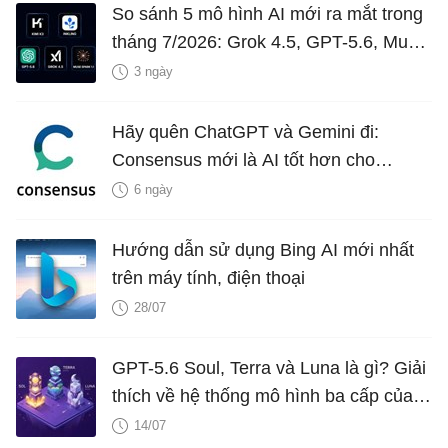
So sánh 5 mô hình AI mới ra mắt trong
tháng 7/2026: Grok 4.5, GPT-5.6, Muse
Spark 1.1, Inkling và Kimi K3
3 ngày
Hãy quên ChatGPT và Gemini đi:
Consensus mới là AI tốt hơn cho
nghiên cứu!
6 ngày
Hướng dẫn sử dụng Bing AI mới nhất
trên máy tính, điện thoại
28/07
GPT-5.6 Soul, Terra và Luna là gì? Giải
thích về hệ thống mô hình ba cấp của
OpenAI
14/07