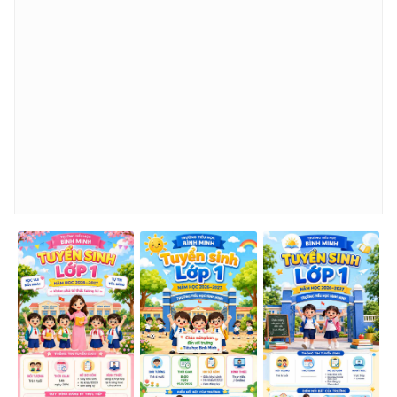
- Môi trường thân thiện, an toàn

- Giáo viên tận tâm

- Cơ sở vật chất hiện đại

- Hoạt động ngoại khóa đa dạng

5. THÔNG TIN LIÊN HỆ:

- Địa chỉ trường: Số 15, ngõ 10, phố Hoàn Kiếm

- Số điện thoại: 0102346486

- Website/Facebook: https://
