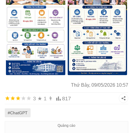
bố cục gọn gàng, cân đối, chuyên nghiệp, dễ đọc.

Ánh sáng tươi, không rối mắt, phù hợp đăng mạng xã hộ
Không lỗi chính tả tiếng Việt.
Thứ Bảy, 09/05/2026 10:57
3
★
1
👨
817
#ChatGPT