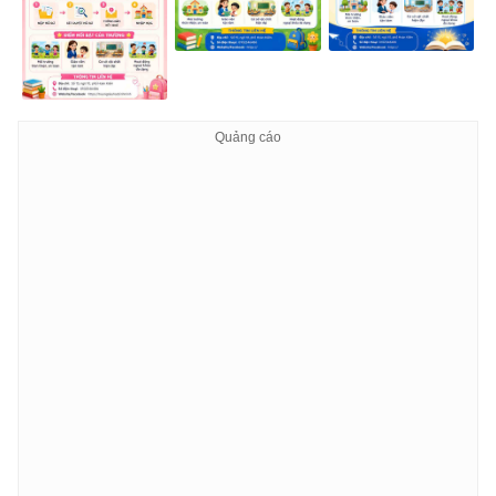
Màu sắc chủ đạo: xanh dương, vàng, trắng (tươi sáng, 
Phong cách: flat design + 3D, bố cục gọn gàng, cân đố
Ánh sáng tươi, không rối mắt, phù hợp đăng mạng xã hộ
Không lỗi chính tả tiếng Việt.