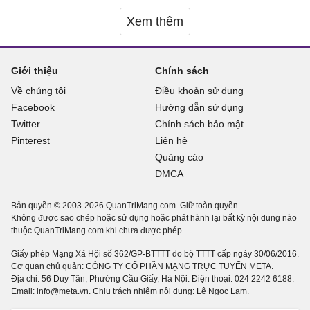
Xem thêm
Giới thiệu
Chính sách
Về chúng tôi
Điều khoản sử dụng
Facebook
Hướng dẫn sử dụng
Twitter
Chính sách bảo mật
Pinterest
Liên hệ
Quảng cáo
DMCA
Bản quyền © 2003-2026 QuanTriMang.com. Giữ toàn quyền.
Không được sao chép hoặc sử dụng hoặc phát hành lại bất kỳ nội dung nào
thuộc QuanTriMang.com khi chưa được phép.
Giấy phép Mạng Xã Hội số 362/GP-BTTTT do bộ TTTT cấp ngày 30/06/2016.
Cơ quan chủ quản: CÔNG TY CỔ PHẦN MẠNG TRỰC TUYẾN META.
Địa chỉ: 56 Duy Tân, Phường Cầu Giấy, Hà Nội. Điện thoại:
024 2242 6188
.
Email: info@meta.vn. Chịu trách nhiệm nội dung: Lê Ngọc Lam.