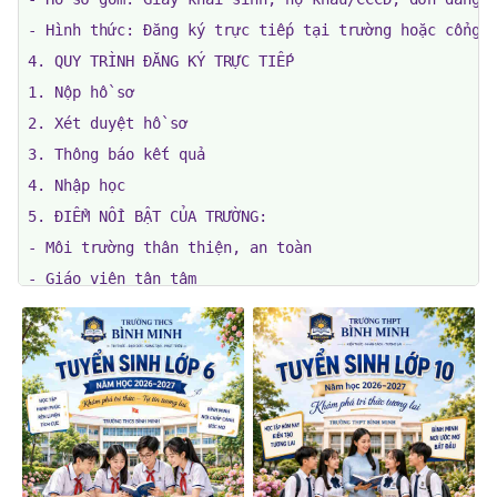
- Hình thức: Đăng ký trực tiếp tại trường hoặc cổng o
4. QUY TRÌNH ĐĂNG KÝ TRỰC TIẾP

1. Nộp hồ sơ

2. Xét duyệt hồ sơ

3. Thông báo kết quả

4. Nhập học

5. ĐIỂM NỔI BẬT CỦA TRƯỜNG: 

- Môi trường thân thiện, an toàn

- Giáo viên tận tâm

- Cơ sở vật chất hiện đại

- Hoạt động ngoại khóa đa dạng

6. THÔNG TIN LIÊN HỆ:

- Địa chỉ trường: Số 15, ngõ 10, phố Hoàn Kiếm 

- Số điện thoại: 0102346486 

- Website/Facebook: https://truongtieuhocbinhminh 

Màu sắc chủ đạo: tươi sáng, tích cực nhưng trang trọn