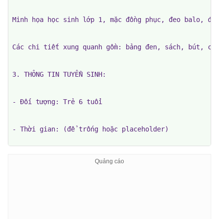
Minh họa học sinh lớp 1, mặc đồng phục, đeo balo, đứn
Các chi tiết xung quanh gồm: bảng đen, sách, bút, cây
3. THÔNG TIN TUYỂN SINH:

- Đối tượng: Trẻ 6 tuổi

- Thời gian: (để trống hoặc placeholder)

- Hồ sơ gồm: Giấy khai sinh, hộ khẩu/CCCD, đơn đăng k
- Hình thức: Trực tiếp / Online

4. ĐIỂM NỔI BẬT CỦA TRƯỜNG:
