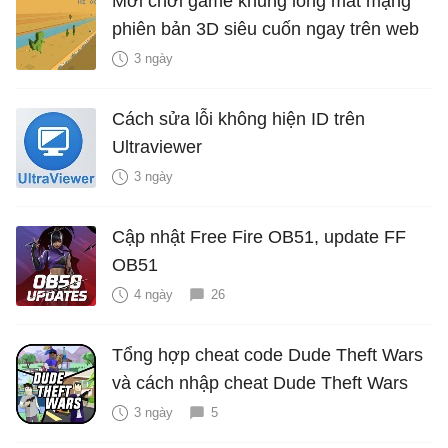
Mời chơi game khủng long mất mạng
phiên bản 3D siêu cuốn ngay trên web
3 ngày
Cách sửa lỗi không hiện ID trên
Ultraviewer
3 ngày
Cập nhật Free Fire OB51, update FF
OB51
4 ngày
26
Tổng hợp cheat code Dude Theft Wars
và cách nhập cheat Dude Theft Wars
3 ngày
5