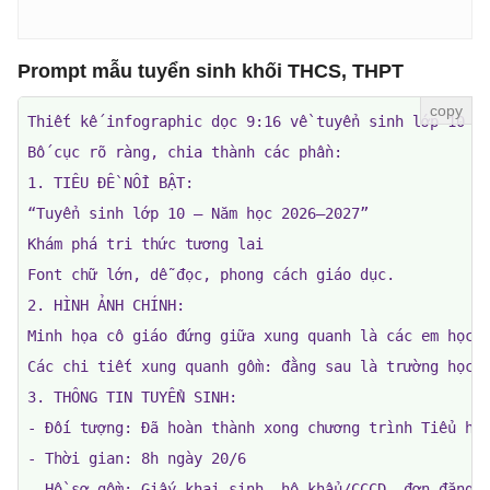
Prompt mẫu tuyển sinh khối THCS, THPT
Thiết kế infographic dọc 9:16 về tuyển sinh lớp 10 ch
Bố cục rõ ràng, chia thành các phần:

1. TIÊU ĐỀ NỔI BẬT:

“Tuyển sinh lớp 10 – Năm học 2026–2027”

Khám phá tri thức tương lai

Font chữ lớn, dễ đọc, phong cách giáo dục.

2. HÌNH ẢNH CHÍNH:

Minh họa cô giáo đứng giữa xung quanh là các em học s
Các chi tiết xung quanh gồm: đằng sau là trường học v
3. THÔNG TIN TUYỂN SINH:

- Đối tượng: Đã hoàn thành xong chương trình Tiểu học
- Thời gian: 8h ngày 20/6 

- Hồ sơ gồm: Giấy khai sinh, hộ khẩu/CCCD, đơn đăng k