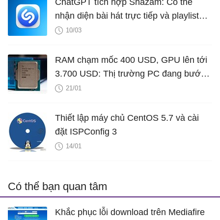
ChatGPT tích hợp Shazam: Có thể
nhận diện bài hát trực tiếp và playlist
ngay trong ứng dụng
10/03
RAM chạm mốc 400 USD, GPU lên tới
3.700 USD: Thị trường PC đang bước
vào cuộc khủng hoảng nghiêm trọng
21/01
Thiết lập máy chủ CentOS 5.7 và cài
đặt ISPConfig 3
14/01
Có thể bạn quan tâm
Khắc phục lỗi download trên Mediafire