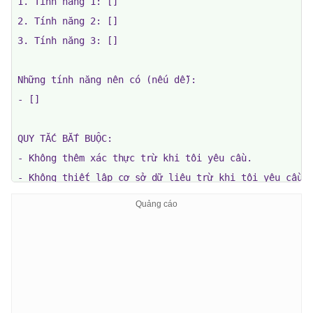
1. Tính năng 1: []

2. Tính năng 2: []

3. Tính năng 3: []

Những tính năng nên có (nếu dễ):

- []

QUY TẮC BẮT BUỘC:

- Không thêm xác thực trừ khi tôi yêu cầu.

- Không thiết lập cơ sở dữ liệu trừ khi tôi yêu cầu.

- Giữ cho nó ĐƠN GIẢN — Tôi thà phát hành phiên bản 1
- Nếu có gì đó không hoạt động trong lần chạy đầu tiê
- Chỉ sử dụng các thư viện hoạt động trong trình duy