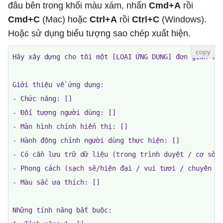
đâu bên trong khối màu xám, nhấn
Cmd+A
rồi
Cmd+C
(Mac) hoặc
Ctrl+A
rồi
Ctrl+C
(Windows).
Hoặc sử dụng biểu tượng sao chép xuất hiện.
Hãy xây dựng cho tôi một [LOẠI ỨNG DỤNG] đơn giản với
Giới thiệu về ứng dụng:

- Chức năng: []

- Đối tượng người dùng: []

- Màn hình chính hiển thị: []

- Hành động chính người dùng thực hiện: []

- Có cần lưu trữ dữ liệu (trong trình duyệt / cơ sở d
- Phong cách (sạch sẽ/hiện đại / vui tươi / chuyên ng
- Màu sắc ưa thích: []

Những tính năng bắt buộc:
