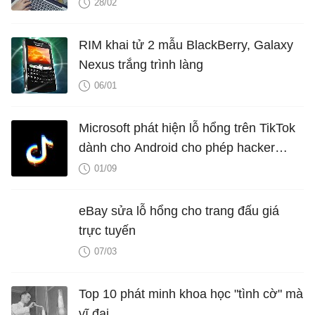
28/02
RIM khai tử 2 mẫu BlackBerry, Galaxy
Nexus trắng trình làng
06/01
Microsoft phát hiện lỗ hổng trên TikTok
dành cho Android cho phép hacker
chiếm đoạt tài khoản
01/09
eBay sửa lỗ hổng cho trang đấu giá
trực tuyến
07/03
Top 10 phát minh khoa học "tình cờ" mà
vĩ đại