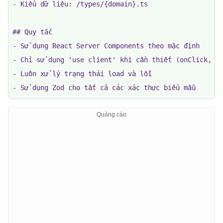
- Kiểu dữ liệu: /types/{domain}.ts

## Quy tắc

- Sử dụng React Server Components theo mặc định

- Chỉ sử dụng 'use client' khi cần thiết (onClick, us
- Luôn xử lý trạng thái load và lỗi

- Sử dụng Zod cho tất cả các xác thực biểu mẫu