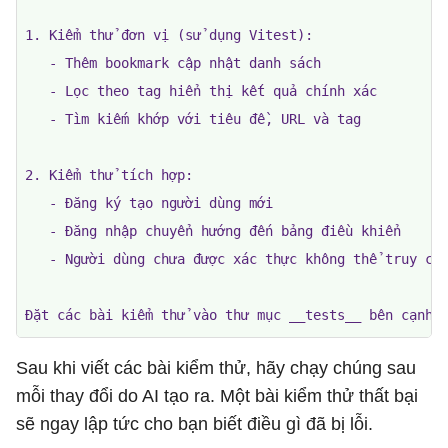
1. Kiểm thử đơn vị (sử dụng Vitest):

   - Thêm bookmark cập nhật danh sách

   - Lọc theo tag hiển thị kết quả chính xác

   - Tìm kiếm khớp với tiêu đề, URL và tag

2. Kiểm thử tích hợp:

   - Đăng ký tạo người dùng mới

   - Đăng nhập chuyển hướng đến bảng điều khiển

   - Người dùng chưa được xác thực không thể truy cập
Đặt các bài kiểm thử vào thư mục __tests__ bên cạnh 
Sau khi viết các bài kiểm thử, hãy chạy chúng sau
mỗi thay đổi do AI tạo ra. Một bài kiểm thử thất bại
sẽ ngay lập tức cho bạn biết điều gì đã bị lỗi.