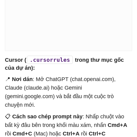
.cursorrules
Cursor (
trong thư mục gốc
của dự án):
📍
Nơi dán
: Mở ChatGPT (chat.openai.com),
Claude (claude.ai) hoặc Gemini
(gemini.google.com) và bắt đầu một cuộc trò
chuyện mới.
📋
Cách sao chép prompt này
: Nhấp chuột vào
bất kỳ đâu bên trong khối màu xám, nhấn
Cmd+A
rồi
Cmd+C
(Mac) hoặc
Ctrl+A
rồi
Ctrl+C