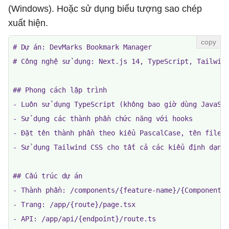
(Windows). Hoặc sử dụng biểu tượng sao chép
xuất hiện.
# Dự án: DevMarks Bookmark Manager

# Công nghệ sử dụng: Next.js 14, TypeScript, Tailwind
## Phong cách lập trình

- Luôn sử dụng TypeScript (không bao giờ dùng JavaScr
- Sử dụng các thành phần chức năng với hooks

- Đặt tên thành phần theo kiểu PascalCase, tên file t
- Sử dụng Tailwind CSS cho tất cả các kiểu định dạng 
## Cấu trúc dự án

- Thành phần: /components/{feature-name}/{ComponentNa
- Trang: /app/{route}/page.tsx

- API: /app/api/{endpoint}/route.ts
