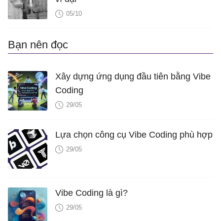
05/10
Bạn nên đọc
Xây dựng ứng dụng đầu tiên bằng Vibe
Coding
29/05
Lựa chọn công cụ Vibe Coding phù hợp
29/05
Vibe Coding là gì?
29/05