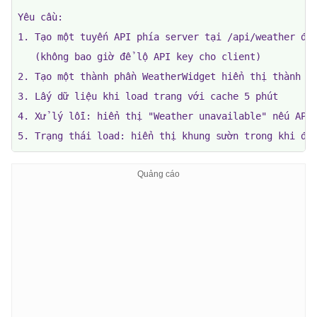
Yêu cầu:

1. Tạo một tuyến API phía server tại /api/weather để 
   (không bao giờ để lộ API key cho client)

2. Tạo một thành phần WeatherWidget hiển thị thành ph
3. Lấy dữ liệu khi load trang với cache 5 phút

4. Xử lý lỗi: hiển thị "Weather unavailable" nếu API 
5. Trạng thái load: hiển thị khung sườn trong khi đa