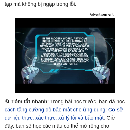
tạp mà không bị ngập trong lỗi.
Advertisement
🔄
Tóm tắt nhanh
: Trong bài học trước, bạn đã học
cách tăng cường độ bảo mật cho ứng dụng: Cơ sở
dữ liệu thực, xác thực, xử lý lỗi và bảo mật
. Giờ
đây, bạn sẽ học các mẫu có thể mở rộng cho