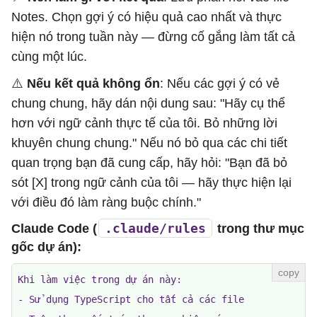
Notes. Chọn gợi ý có hiệu quả cao nhất và thực
hiện nó trong tuần này — đừng cố gắng làm tất cả
cùng một lúc.
⚠️
Nếu kết quả không ổn
: Nếu các gợi ý có vẻ
chung chung, hãy dán nội dung sau: "Hãy cụ thể
hơn với ngữ cảnh thực tế của tôi. Bỏ những lời
khuyên chung chung." Nếu nó bỏ qua các chi tiết
quan trọng bạn đã cung cấp, hãy hỏi: "Bạn đã bỏ
sót [X] trong ngữ cảnh của tôi — hãy thực hiện lại
với điều đó làm ràng buộc chính."
.claude/rules
Claude Code (
trong thư mục
gốc dự án):
Khi làm việc trong dự án này:

- Sử dụng TypeScript cho tất cả các file
