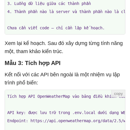
3. Luồng dữ liệu giữa các thành phần

4. Thành phần nào là server và thành phần nào là clie
Chưa cần viết code — chỉ cần lập kế hoạch.
Xem lại kế hoạch. Sau đó xây dựng từng tính năng
một, tham khảo kiến ​​trúc.
Mẫu 3: Tích hợp API
Kết nối với các API bên ngoài là một nhiệm vụ lập
trình phổ biến:
Tích hợp API OpenWeatherMap vào bảng điều khiển của t
API key: được lưu trữ trong .env.local dưới dạng WEAT
Endpoint: https://api.openweathermap.org/data/2.5/wea