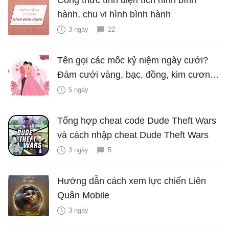
Công thức tính diện tích hình bình
hành, chu vi hình bình hành
3 ngày
22
Tên gọi các mốc kỷ niệm ngày cưới?
Đám cưới vàng, bạc, đồng, kim cương
là bao nhiêu năm?
5 ngày
Tổng hợp cheat code Dude Theft Wars
và cách nhập cheat Dude Theft Wars
3 ngày
5
Hướng dẫn cách xem lực chiến Liên
Quân Mobile
3 ngày