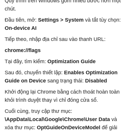
Quy trình trên Windows gồm nhiều bước hơn một
chút.
Đầu tiên, mở:
Settings > System
và tắt tùy chọn:
On-device AI
Tiếp theo, nhập địa chỉ sau vào thanh URL:
chrome://flags
Tại đây, tìm kiếm:
Optimization Guide
Sau đó, chuyển thiết lập:
Enables Optimization
Guide on Device
sang trạng thái:
Disabled
Khởi động lại Chrome bằng cách thoát hoàn toàn
khỏi trình duyệt thay vì chỉ đóng cửa sổ.
Cuối cùng, truy cập thư mục:
\AppData\Local\Google\Chrome\User Data
và
xóa thư mục:
OptGuideOnDeviceModel
để giải