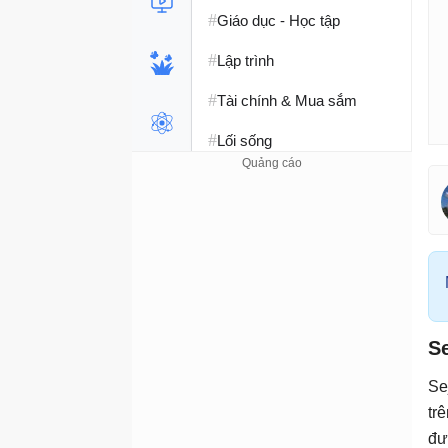
#
Giáo dục - Học tập
#
Lập trình
#
Tài chính & Mua sắm
#
Lối sống
Se
Se
tr
đư