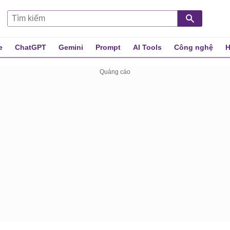
e
ChatGPT
Gemini
Prompt
AI Tools
Công nghệ
H