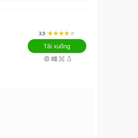
3,9
Tải xuống