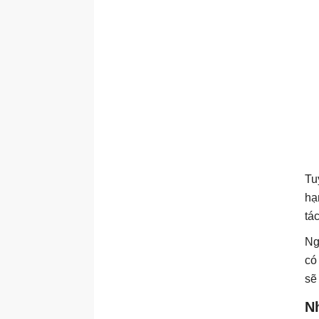
Tu
hạ
tá
Ng
có
sẽ
N