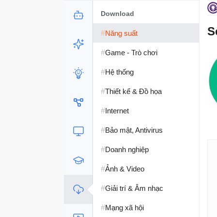
Download
S
#
Năng suất
#
Game - Trò chơi
#
Hệ thống
#
Thiết kế & Đồ họa
#
Internet
#
Bảo mật, Antivirus
#
Doanh nghiệp
#
Ảnh & Video
#
Giải trí & Âm nhạc
#
Mạng xã hội