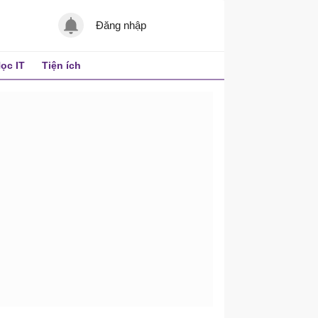
Đăng nhập
ọc IT
Tiện ích