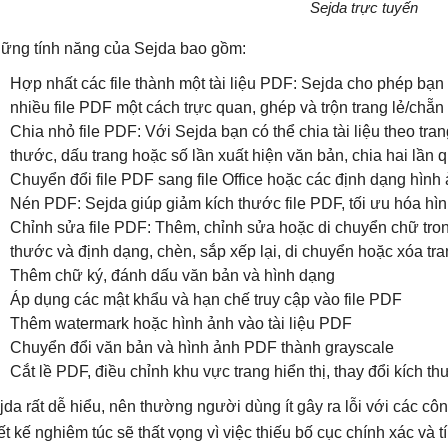
Sejda trực tuyến
ững tính năng của Sejda bao gồm:
Hợp nhất các file thành một tài liệu PDF: Sejda cho phép bạn 
nhiều file PDF một cách trực quan, ghép và trộn trang lẻ/chẵn 
Chia nhỏ file PDF: Với Sejda bạn có thể chia tài liệu theo trang,
thước, dấu trang hoặc số lần xuất hiện văn bản, chia hai lần q
Chuyển đổi file PDF sang file Office hoặc các định dạng hình
Nén PDF: Sejda giúp giảm kích thước file PDF, tối ưu hóa hì
Chỉnh sửa file PDF: Thêm, chỉnh sửa hoặc di chuyển chữ trong
thước và định dạng, chèn, sắp xếp lại, di chuyển hoặc xóa tra
Thêm chữ ký, đánh dấu văn bản và hình dạng
Áp dụng các mật khẩu và hạn chế truy cập vào file PDF
Thêm watermark hoặc hình ảnh vào tài liệu PDF
Chuyển đổi văn bản và hình ảnh PDF thành grayscale
Cắt lề PDF, điều chỉnh khu vực trang hiển thị, thay đổi kích 
jda rất dễ hiểu, nên thường người dùng ít gây ra lỗi với các cô
iết kế nghiêm túc sẽ thất vọng vì việc thiếu bố cục chính xác và