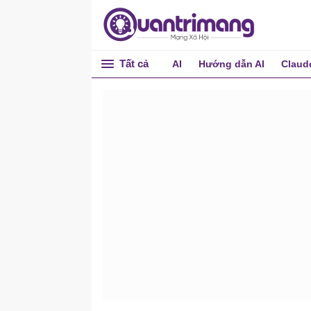
Tất cả
AI
Hướng dẫn AI
Claud