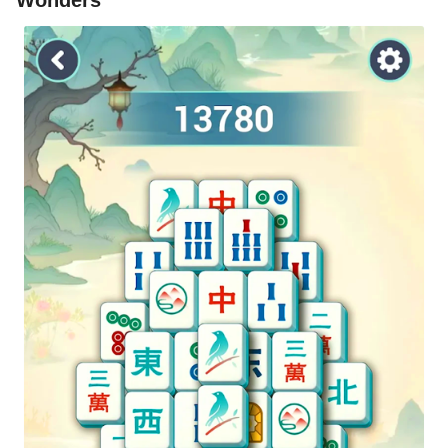
Wonders