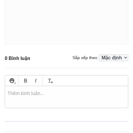
Sắp xếp theo
0 Bình luận