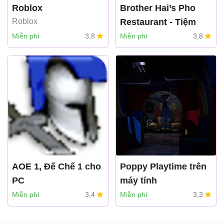
Roblox
Brother Hai’s Pho
Roblox
Restaurant - Tiệm
phở Anh Hai
Miễn phí
3,8
Miễn phí
3,8
Godot Engine
AOE 1, Đế Chế 1 cho
Poppy Playtime trên
PC
máy tính
Ensemble Studios
MOB Games
Miễn phí
3,4
Miễn phí
3,3