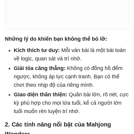
Những lý do khiến bạn không thể bỏ lỡ:
Kích thích tư duy:
Mỗi ván bài là một bài toán
về logic, quan sát và trí nhớ.
Giải tỏa căng thẳng:
Không có đồng hồ đếm
ngược, không áp lực cạnh tranh. Bạn có thể
chơi theo nhịp độ của riêng mình.
Giao diện thân thiện:
Quân bài lớn, rõ nét, cực
kỳ phù hợp cho mọi lứa tuổi, kể cả người lớn
tuổi muốn rèn luyện trí nhớ.
2. Các tính năng nổi bật của Mahjong