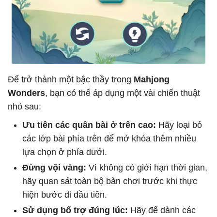
Để trở thành một bậc thầy trong
Mahjong
Wonders
, bạn có thể áp dụng một vài chiến thuật
nhỏ sau:
Ưu tiên các quân bài ở trên cao:
Hãy loại bỏ
các lớp bài phía trên để mở khóa thêm nhiều
lựa chọn ở phía dưới.
Đừng vội vàng:
Vì không có giới hạn thời gian,
hãy quan sát toàn bộ bàn chơi trước khi thực
hiện bước đi đầu tiên.
Sử dụng bổ trợ đúng lúc:
Hãy để dành các