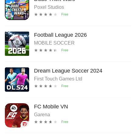
Poxel Studios
Football League 2026
MOBILE SOCCER
Dream League Soccer 2024
First Touch Games Ltd
FC Mobile VN
Garena