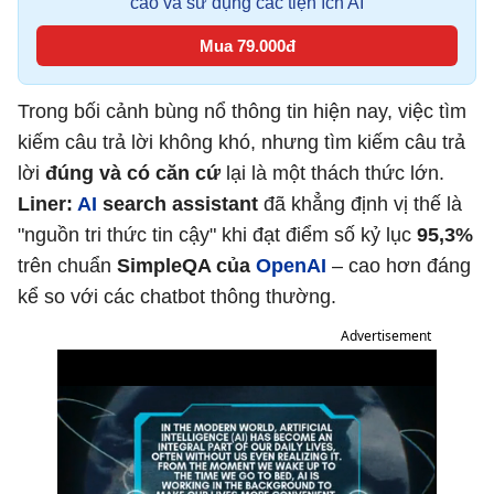
cáo và sử dụng các tiện ích AI
Mua 79.000đ
Trong bối cảnh bùng nổ thông tin hiện nay, việc tìm
kiếm câu trả lời không khó, nhưng tìm kiếm câu trả
lời
đúng và có căn cứ
lại là một thách thức lớn.
Liner:
AI
search assistant
đã khẳng định vị thế là
"nguồn tri thức tin cậy" khi đạt điểm số kỷ lục
95,3%
trên chuẩn
SimpleQA của
OpenAI
– cao hơn đáng
kể so với các chatbot thông thường.
Advertisement