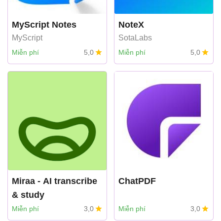
MyScript Notes
NoteX
MyScript
SotaLabs
Miễn phí
5,0
Miễn phí
5,0
Miraa - AI transcribe
ChatPDF
& study
myoland
Miễn phí
3,0
Miễn phí
3,0