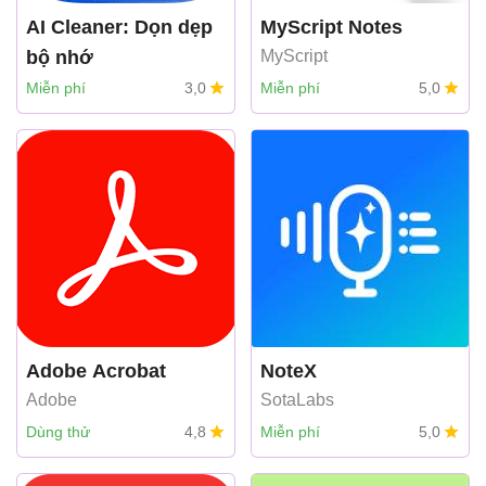
AI Cleaner: Dọn dẹp
MyScript Notes
bộ nhớ
MyScript
tidysafekeeper
Miễn phí
3,0
Miễn phí
5,0
Adobe Acrobat
NoteX
Adobe
SotaLabs
Dùng thử
4,8
Miễn phí
5,0