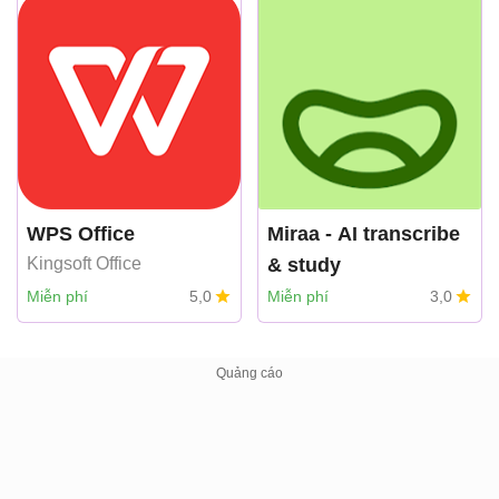
WPS Office
Miraa - AI transcribe
Kingsoft Office
& study
myoland
Miễn phí
5,0
Miễn phí
3,0