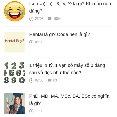
Icon =)), :)), :3, :v, ^^ là gì? Khi nào nên
dùng?
23/06
100+
Hentai là gì? Code hen là gì?
04/03
1 triệu, 1 tỷ, 1 vạn có mấy số 0 đằng
sau và đọc như thế nào?
02/06
83
PhD, MD, MA, MSc, BA, BSc có nghĩa
là gì?
11/06