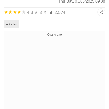
Thứ Bảy, 03/05/2025 09:38
4,3
★
3
👨
2.574
#Xá lợi