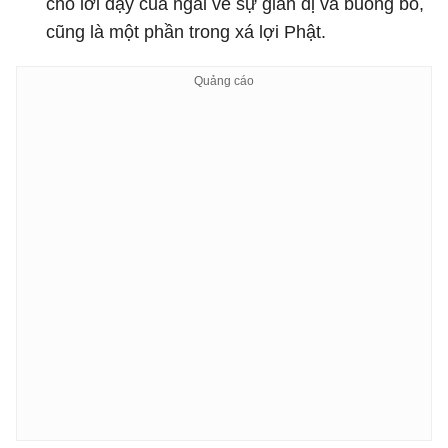
cho lời dạy của ngài về sự giản dị và buông bỏ,
cũng là một phần trong xá lợi Phật.