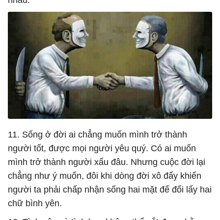
nhau.
11. Sống ở đời ai chẳng muốn mình trở thành
người tốt, được mọi người yêu quý. Có ai muốn
mình trở thành người xấu đâu. Nhưng cuộc đời lại
chẳng như ý muốn, đôi khi dòng đời xô đẩy khiến
người ta phải chấp nhận sống hai mặt để đổi lấy hai
chữ bình yên.