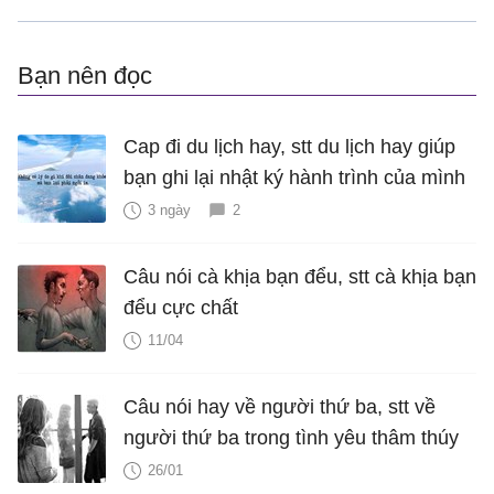
Bạn nên đọc
Cap đi du lịch hay, stt du lịch hay giúp
bạn ghi lại nhật ký hành trình của mình
3 ngày
2
Câu nói cà khịa bạn đểu, stt cà khịa bạn
đểu cực chất
11/04
Câu nói hay về người thứ ba, stt về
người thứ ba trong tình yêu thâm thúy
26/01