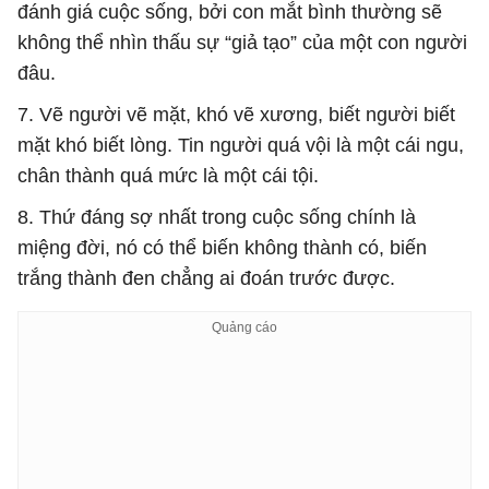
đánh giá cuộc sống, bởi con mắt bình thường sẽ
không thể nhìn thấu sự “giả tạo” của một con người
đâu.
7. Vẽ người vẽ mặt, khó vẽ xương, biết người biết
mặt khó biết lòng. Tin người quá vội là một cái ngu,
chân thành quá mức là một cái tội.
8. Thứ đáng sợ nhất trong cuộc sống chính là
miệng đời, nó có thể biến không thành có, biến
trắng thành đen chẳng ai đoán trước được.