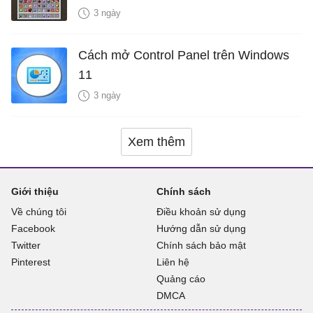
3 ngày
Cách mở Control Panel trên Windows
11
3 ngày
Xem thêm
Giới thiệu
Chính sách
Về chúng tôi
Điều khoản sử dụng
Facebook
Hướng dẫn sử dụng
Twitter
Chính sách bảo mật
Pinterest
Liên hệ
Quảng cáo
DMCA