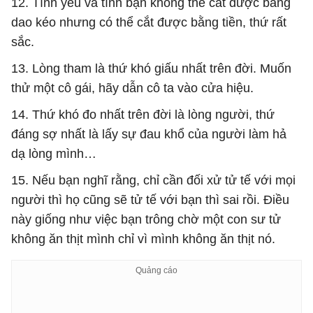
12. Tình yêu và tình bạn không thể cắt được bằng
dao kéo nhưng có thể cắt được bằng tiền, thứ rất
sắc.
13. Lòng tham là thứ khó giấu nhất trên đời. Muốn
thử một cô gái, hãy dẫn cô ta vào cửa hiệu.
14. Thứ khó đo nhất trên đời là lòng người, thứ
đáng sợ nhất là lấy sự đau khổ của người làm hả
dạ lòng mình…
15. Nếu bạn nghĩ rằng, chỉ cần đối xử tử tế với mọi
người thì họ cũng sẽ tử tế với bạn thì sai rồi. Điều
này giống như việc bạn trông chờ một con sư tử
không ăn thịt mình chỉ vì mình không ăn thịt nó.