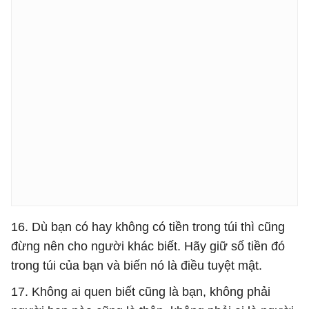
16. Dù bạn có hay không có tiền trong túi thì cũng
đừng nên cho người khác biết. Hãy giữ số tiền đó
trong túi của bạn và biến nó là điều tuyệt mật.
17. Không ai quen biết cũng là bạn, không phải