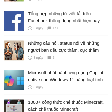
Tổng hợp những từ viết tắt trên
Facebook thông dụng nhất hiện nay
3 ngày
1K+
Những câu nói, status nói về những
người bạn đểu cực thâm, cực thấm
3 ngày
3
Microsoft phát hành ứng dụng Copilot
native cho Windows 11 hàng loạt tính
năng mới Hữu Ích
3 ngày
1000+ công thức chế thuốc Minecraft,
cách chế thuốc Minecraft