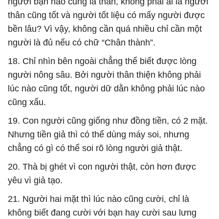
người bạn nào cũng là thân, không phải ai là người
thân cũng tốt và người tốt liệu có mấy người được
bền lâu? Vì vậy, không cần quá nhiều chỉ cần một
người là đủ nếu có chữ “Chân thành”.
18. Chỉ nhìn bên ngoài chẳng thể biết được lòng
người nông sâu. Bởi người thân thiện không phải
lúc nào cũng tốt, người dữ dằn không phải lúc nào
cũng xấu.
19. Con người cũng giống như đồng tiền, có 2 mặt.
Nhưng tiền giả thì có thể dùng máy soi, nhưng
chẳng có gì có thể soi rõ lòng người giả thật.
20. Thà bị ghét vì con người thật, còn hơn được
yêu vì giả tạo.
21. Người hai mặt thì lúc nào cũng cười, chỉ là
không biết đang cười với bạn hay cười sau lưng