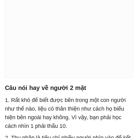
Câu nói hay về người 2 mặt
1. Rất khó để biết được bên trong một con người
như thế nào, liệu có thân thiện như cách họ biểu
hiện bên ngoài hay không. Vì vậy, bạn phải học
cách nhìn 1 phải thấu 10.
2. Thu nhập là tiêu chí nhiều người nhìn vào để kết