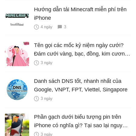
Hướng dẫn tải Minecraft miễn phí trên
iPhone
4 ngày
3
Tên gọi các mốc kỷ niệm ngày cưới?
Đám cưới vàng, bạc, đồng, kim cương
là bao nhiêu năm?
3 ngày
Danh sách DNS tốt, nhanh nhất của
Google, VNPT, FPT, Viettel, Singapore
3 ngày
Phần gạch dưới biểu tượng pin trên
iPhone có nghĩa gì? Tại sao lại nguy
hiểm?
3 ngày