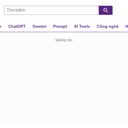
e
ChatGPT
Gemini
Prompt
AI Tools
Công nghệ
H