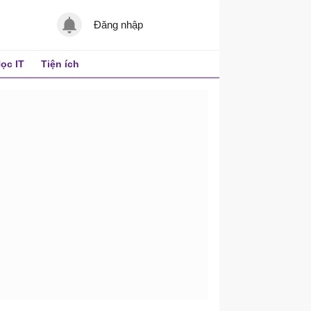
Đăng nhập
ọc IT
Tiện ích