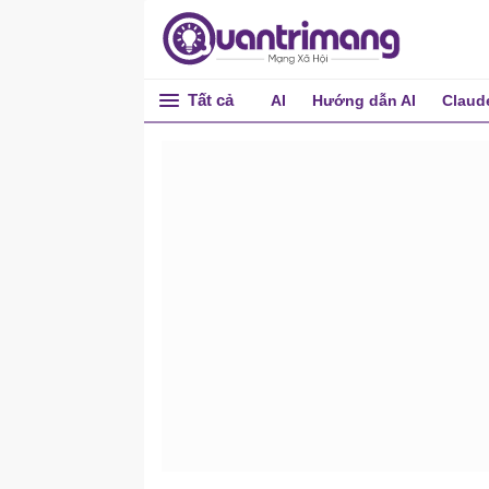
Tất cả
AI
Hướng dẫn AI
Claud