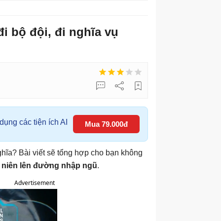
i bộ đội, đi nghĩa vụ
ụng các tiện ích AI
Mua 79.000đ
hĩa? Bài viết sẽ tổng hợp cho bạn không
h niên lên đường nhập ngũ
.
Advertisement