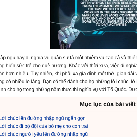
ập ngũ hay đi nghĩa vụ quân sự là một nhiệm vụ cao cả và thiên
ng hiến sức trẻ cho quê hương. Khác với thời xưa, việc đi nghĩa
ăn hơn nhiều. Tuy nhiên, khi phải xa gia đình một thời gian dài 
ng có nhiều lo lắng. Bạn có thể dành cho họ những lời chúc, lời
nh cho họ trong những năm thực thi nghĩa vụ với Tổ Quốc. Dưới
Mục lục của bài viết
Lời chúc lên đường nhập ngũ ngắn gọn
Lời chúc đi bộ đội của bố mẹ cho con trai
Lời chúc người yêu lên đường nhập ngũ