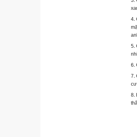
3.
xa
4.
mặ
an
5.
nh
6.
7.
cư
8.
th