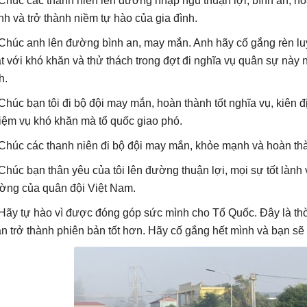
 Chúc các thanh niên lên đường nhập ngũ thuận lợi, bình an, ho
nh và trở thành niềm tự hào của gia đình.
 Chúc anh lên đường bình an, may mắn. Anh hãy cố gắng rèn luyệ
t với khó khăn và thử thách trong đợt đi nghĩa vụ quân sự này
h.
 Chúc bạn tôi đi bộ đội may mắn, hoàn thành tốt nghĩa vụ, kiên 
iệm vụ khó khăn mà tổ quốc giao phó.
 Chúc các thanh niên đi bộ đội may mắn, khỏe mạnh và hoàn thà
 Chúc bạn thân yêu của tôi lên đường thuận lợi, mọi sự tốt lành
ờng của quân đội Việt Nam.
 Hãy tự hào vì được đóng góp sức mình cho Tổ Quốc. Đây là thời
ân trở thành phiên bản tốt hơn. Hãy cố gắng hết mình và bạn sẽ