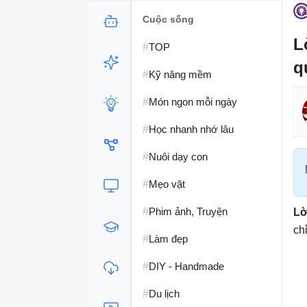
Cuộc sống
L
#
TOP
q
#
Kỹ năng mềm
#
Món ngon mỗi ngày
#
Học nhanh nhớ lâu
#
Nuôi dạy con
#
Mẹo vặt
#
Phim ảnh, Truyện
Lờ
ch
#
Làm đẹp
#
DIY - Handmade
#
Du lịch