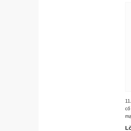
11
cố
mạ
L