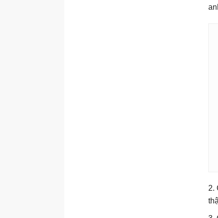
an
2.
th