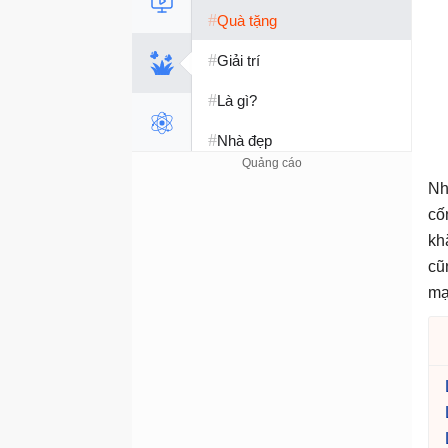
#
Quà tặng
#
Giải trí
#
Là gì?
#
Nhà đẹp
#
Tết 2026
Nh
cố
#
Kỹ năng sống
kh
cũ
mạ