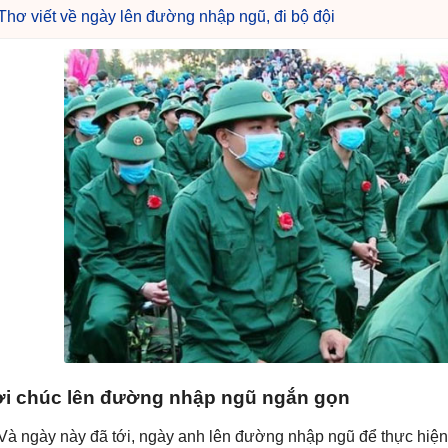
Thơ viết về ngày lên đường nhập ngũ, đi bộ đội
ời chúc lên đường nhập ngũ ngắn gọn
 Và ngày này đã tới, ngày anh lên đường nhập ngũ để thực hiện 