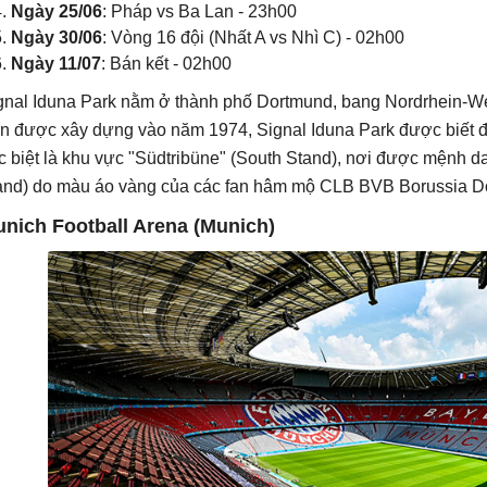
Ngày 25/06
: Pháp vs Ba Lan - 23h00
Ngày 30/06
: Vòng 16 đội (Nhất A vs Nhì C) - 02h00
Ngày 11/07
: Bán kết - 02h00
gnal Iduna Park nằm ở thành phố Dortmund, bang Nordrhein-W
n được xây dựng vào năm 1974, Signal Iduna Park được biết đế
c biệt là khu vực "Südtribüne" (South Stand), nơi được mệnh d
nd) do màu áo vàng của các fan hâm mộ CLB BVB Borussia D
nich Football Arena (Munich)