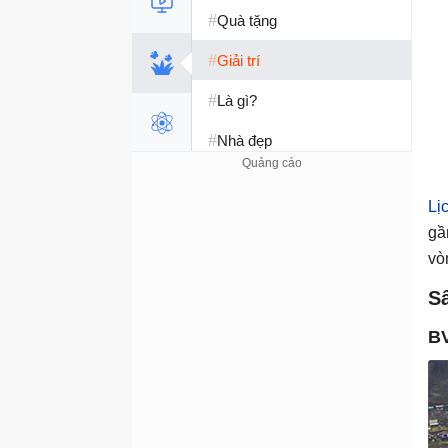
#
Quà tặng
#
Giải trí
#
Là gì?
#
Nhà đẹp
#
Tết 2026
Lị
#
Kỹ năng sống
gầ
vò
S
BV