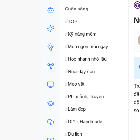
Cuộc sống
N
#
TOP
#
Kỹ năng mềm
#
Món ngon mỗi ngày
#
Học nhanh nhớ lâu
#
Nuôi dạy con
#
Mẹo vặt
Tr
đấ
#
Phim ảnh, Truyện
độ
#
Làm đẹp
so 
#
DIY - Handmade
#
Du lịch