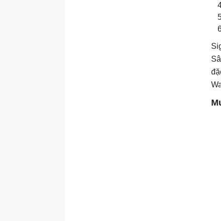
Si
Sâ
đặ
Wa
Mu