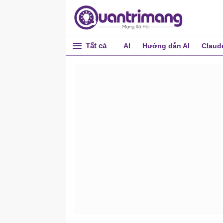
Tất cả
AI
Hướng dẫn AI
Claud