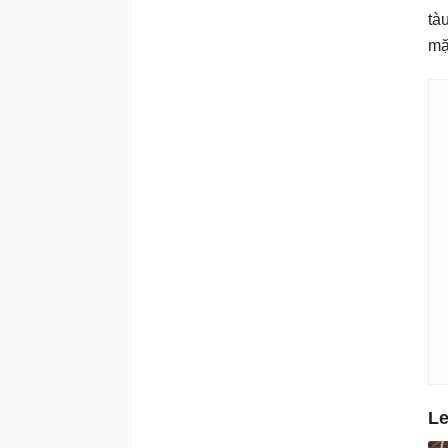
tà
mặ
Le