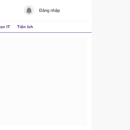
Đăng nhập
ọc IT
Tiện ích