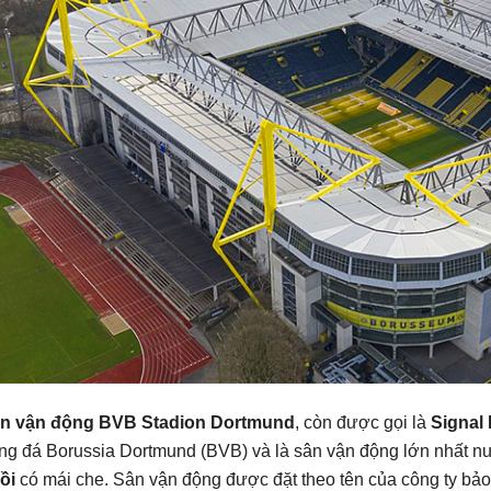
n vận động BVB Stadion Dortmund
, còn được gọi là
Signal
ng đá Borussia Dortmund (BVB) và là sân vận động lớn nhất 
ồi
có mái che. Sân vận động được đặt theo tên của công ty bảo 