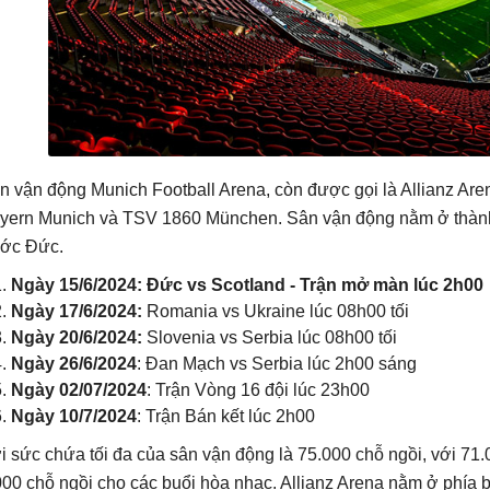
n vận động Munich Football Arena, còn được gọi là Allianz Aren
yern Munich và TSV 1860 München. Sân vận động nằm ở thàn
ớc Đức.
Ngày 15/6/2024: Đức vs Scotland - Trận mở màn lúc 2h00
Ngày 17/6/2024:
Romania vs Ukraine lúc 08h00 tối
Ngày 20/6/2024:
Slovenia vs Serbia lúc 08h00 tối
Ngày 26/6/2024
: Đan Mạch vs Serbia lúc 2h00 sáng
Ngày 02/07/2024
: Trận Vòng 16 đội lúc 23h00
Ngày 10/7/2024
: Trận Bán kết lúc 2h00
i sức chứa tối đa của sân vận động là 75.000 chỗ ngồi, với 71.
000 chỗ ngồi cho các buổi hòa nhạc. Allianz Arena nằm ở phía