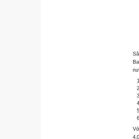
Sâ
Ba
nư
Vớ
4.