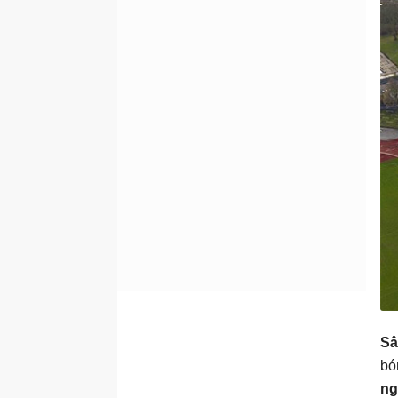
Sâ
bó
ng