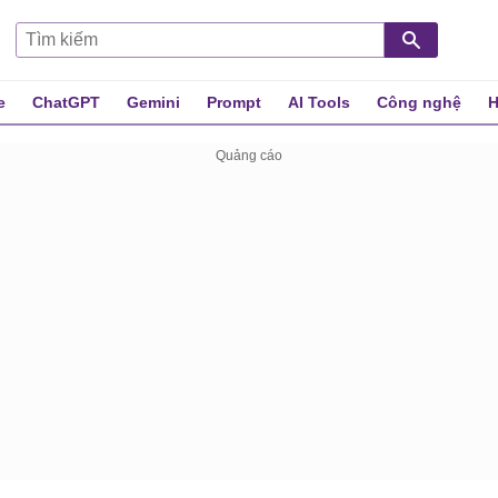
e
ChatGPT
Gemini
Prompt
AI Tools
Công nghệ
H