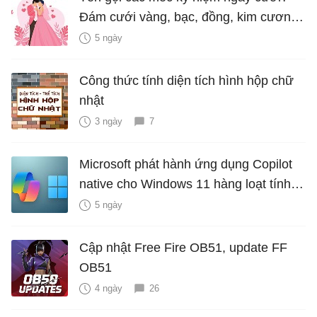
Đám cưới vàng, bạc, đồng, kim cương
là bao nhiêu năm?
5 ngày
Công thức tính diện tích hình hộp chữ
nhật
3 ngày
7
Microsoft phát hành ứng dụng Copilot
native cho Windows 11 hàng loạt tính
năng mới Hữu Ích
5 ngày
Cập nhật Free Fire OB51, update FF
OB51
4 ngày
26