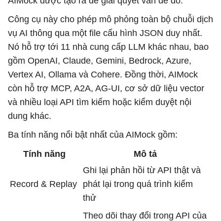
AIMock được tạo ra để giải quyết vấn đề đó.
Công cụ này cho phép mô phỏng toàn bộ chuỗi dịch
vụ AI thông qua một file cấu hình JSON duy nhất.
Nó hỗ trợ tới 11 nhà cung cấp LLM khác nhau, bao
gồm OpenAI, Claude, Gemini, Bedrock, Azure,
Vertex AI, Ollama và Cohere. Đồng thời, AIMock
còn hỗ trợ MCP, A2A, AG-UI, cơ sở dữ liệu vector
và nhiều loại API tìm kiếm hoặc kiểm duyệt nội
dung khác.
Ba tính năng nổi bật nhất của AIMock gồm:
Tính năng
Mô tả
Ghi lại phản hồi từ API thật và
Record & Replay
phát lại trong quá trình kiểm
thử
Theo dõi thay đổi trong API của