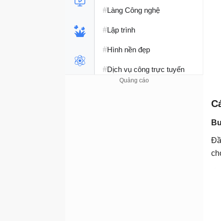
#
Làng Công nghệ
#
Lập trình
#
Hình nền đẹp
#
Dịch vụ công trực tuyến
#
Dịch vụ nhà mạng
Cá
#
Ví điện tử - Ngân hàng
Bư
#
Chụp ảnh - Quay phim
Đầ
#
Raspberry Pi
ch
#
Đồng hồ thông minh
#
Nền tảng Web