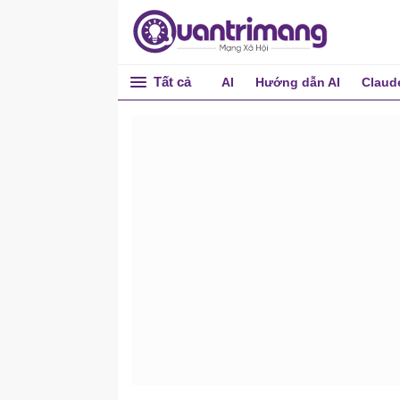
Tất cả
AI
Hướng dẫn AI
Claud