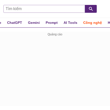
e
ChatGPT
Gemini
Prompt
AI Tools
Công nghệ
H