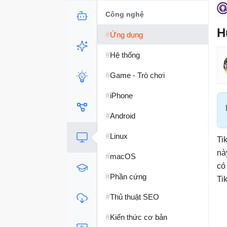
Công nghệ
H
#
Ứng dụng
#
Hệ thống
#
Game - Trò chơi
#
iPhone
#
Android
#
Linux
Ti
nà
#
macOS
có
#
Phần cứng
Ti
#
Thủ thuật SEO
#
Kiến thức cơ bản