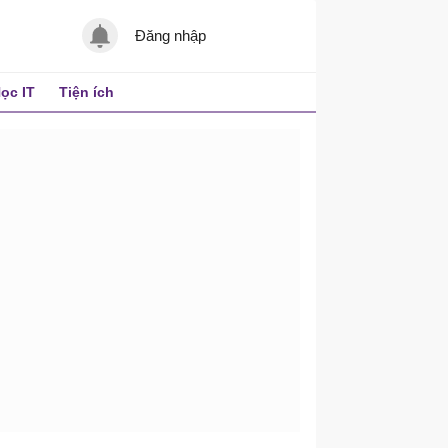
Đăng nhập
ọc IT
Tiện ích