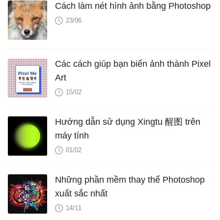
Cách làm nét hình ảnh bằng Photoshop
23/06
Các cách giúp bạn biến ảnh thành Pixel
Art
15/02
Hướng dẫn sử dụng Xingtu 醒图 trên
máy tính
01/02
Những phần mềm thay thế Photoshop
xuất sắc nhất
14/11