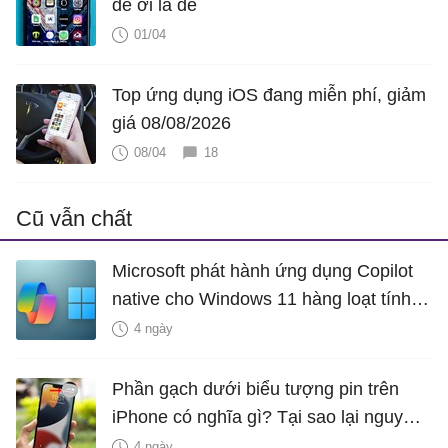
dễ ơi là dễ
01/04
Top ứng dụng iOS đang miễn phí, giảm
giá 08/08/2026
08/04
18
Cũ vẫn chất
Microsoft phát hành ứng dụng Copilot
native cho Windows 11 hàng loạt tính
năng mới Hữu Ích
4 ngày
Phần gạch dưới biểu tượng pin trên
iPhone có nghĩa gì? Tại sao lại nguy
hiểm?
4 ngày