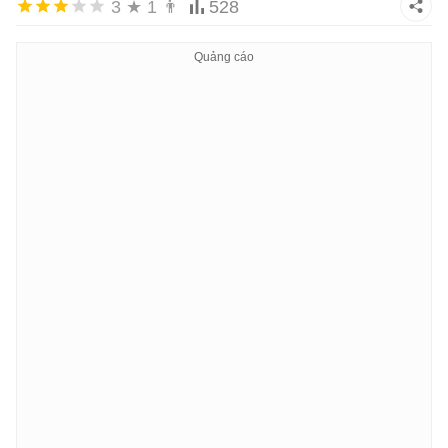
3
★
1
👨
528